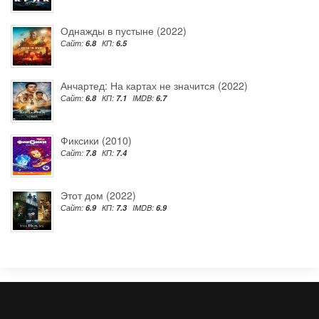
Однажды в пустыне (2022)
Сайт:
6.8
КП:
6.5
Анчартед: На картах не значится (2022)
Сайт:
6.8
КП:
7.1
IMDB:
6.7
Фиксики (2010)
Сайт:
7.8
КП:
7.4
Этот дом (2022)
Сайт:
6.9
КП:
7.3
IMDB:
6.9