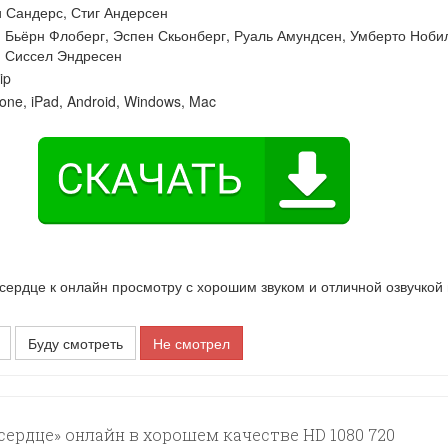
и Сандерс
,
Стиг Андерсен
:
Бьёрн Флоберг
,
Эспен Скьонберг
,
Руаль Амундсен
,
Умберто Ноби
,
Сиссел Эндресен
ip
one, iPad, Android, Windows, Mac
рдце к онлайн просмотру с хорошим звуком и отличной озвучкой
Буду смотреть
Не смотрел
ердце» онлайн в хорошем качестве HD 1080 720