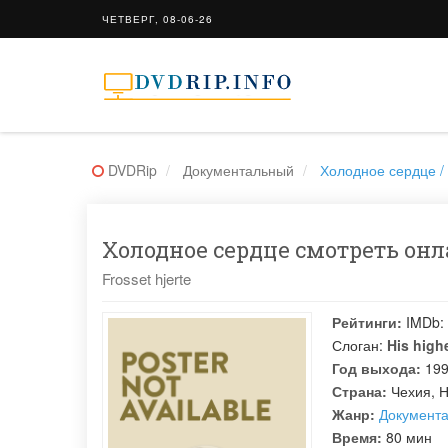
ЧЕТВЕРГ, 08-06-26
DVDRip
Документальный
Холодное сердце / 
Холодное сердце смотреть онла
Frosset hjerte
Рейтинги:
IMDb:
Слоган:
His high
Год выхода:
19
Страна:
Чехия, Н
Жанр:
Документ
Время:
80 мин