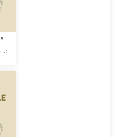
 и
ьный