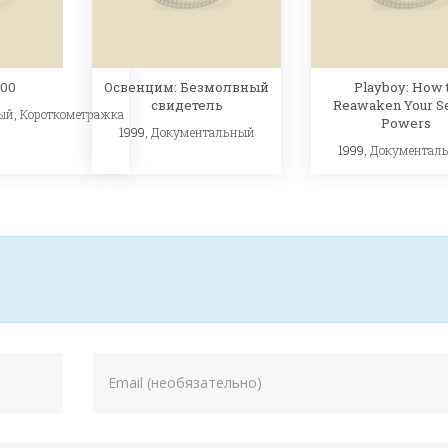
Освенцим: Безмолвный
Playboy: How 
000
свидетель
Reawaken Your S
ый
,
Короткометражка
Powers
1999,
Документальный
1999,
Документал