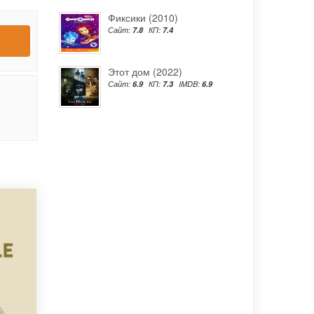
Фиксики (2010)
Сайт:
7.8
КП:
7.4
Этот дом (2022)
Сайт:
6.9
КП:
7.3
IMDB:
6.9