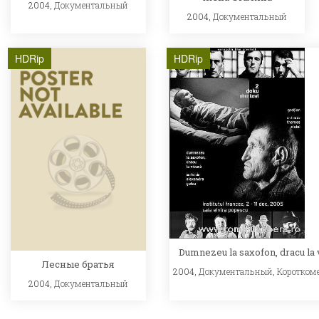
2004,
Документальный
2004,
Документальный
HDRip
HDRip
Dumnezeu la saxofon, dracu la 
Лесные братья
2004,
Документальный
,
Коротком
2004,
Документальный