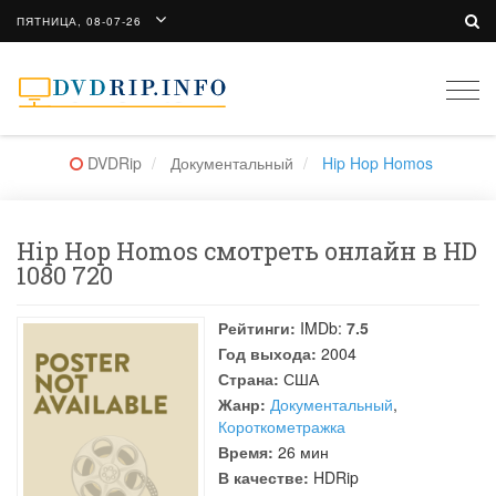
ПЯТНИЦА, 08-07-26
Togg
navi
DVDRip
Документальный
Hip Hop Homos
Hip Hop Homos смотреть онлайн в HD
1080 720
Рейтинги:
IMDb:
7.5
Год выхода:
2004
Страна:
США
Жанр:
Документальный
,
Короткометражка
Время:
26 мин
В качестве:
HDRip