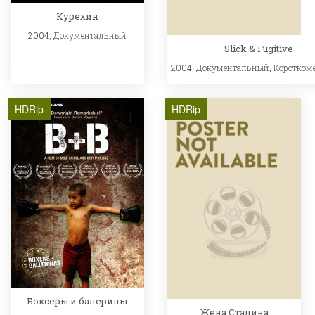
Курехин
2004,
Документальный
Slick & Fugitive
2004,
Документальный
,
Коротком
HDRip
HDRip
Боксеры и балерины
Жена Сталина