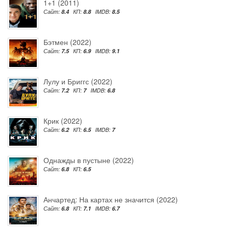
1+1 (2011)
Сайт:
8.4
КП:
8.8
IMDB:
8.5
Бэтмен (2022)
Сайт:
7.5
КП:
6.9
IMDB:
9.1
Лулу и Бриггс (2022)
Сайт:
7.2
КП:
7
IMDB:
6.8
Крик (2022)
Сайт:
6.2
КП:
6.5
IMDB:
7
Однажды в пустыне (2022)
Сайт:
6.8
КП:
6.5
Анчартед: На картах не значится (2022)
Сайт:
6.8
КП:
7.1
IMDB:
6.7