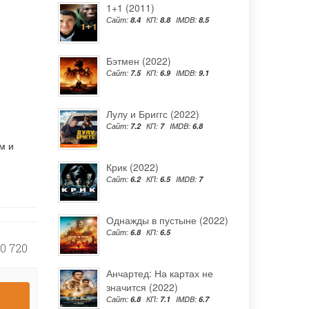
1+1 (2011)
Сайт:
8.4
КП:
8.8
IMDB:
8.5
Бэтмен (2022)
Сайт:
7.5
КП:
6.9
IMDB:
9.1
Лулу и Бриггс (2022)
Сайт:
7.2
КП:
7
IMDB:
6.8
м и
Крик (2022)
Сайт:
6.2
КП:
6.5
IMDB:
7
Однажды в пустыне (2022)
Сайт:
6.8
КП:
6.5
0 720
Анчартед: На картах не
значится (2022)
Сайт:
6.8
КП:
7.1
IMDB:
6.7