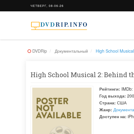
ЧЕТВЕРГ, 08-06-26
DVDRip
Документальный
High School Musical
High School Musical 2: Behind 
Рейтинги:
IMDb:
Год выхода:
20
Страна:
США
Жанр:
Документ
Доступен на:
iPh