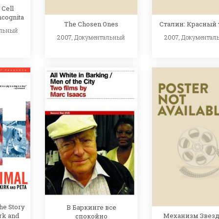
Cell
ncognita
The Chosen Ones
Сталин: Красный 
льный
2007,
Документальный
2007,
Документал
he Story
В Баркинге все
Механизм Звез
rk and
спокойно