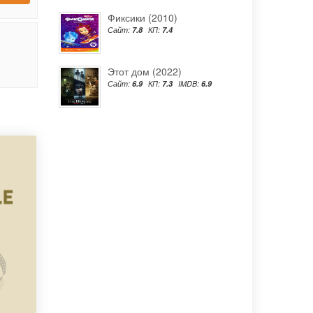
Фиксики (2010)
Сайт:
7.8
КП:
7.4
Этот дом (2022)
Сайт:
6.9
КП:
7.3
IMDB:
6.9