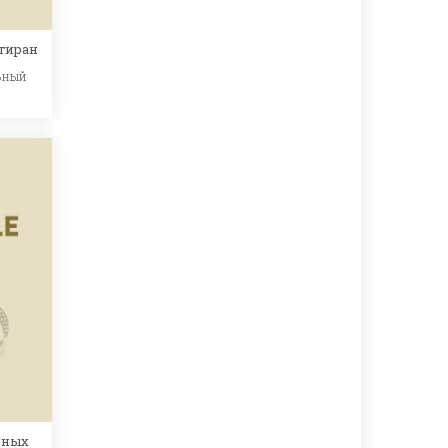
тиран
ьный
дных