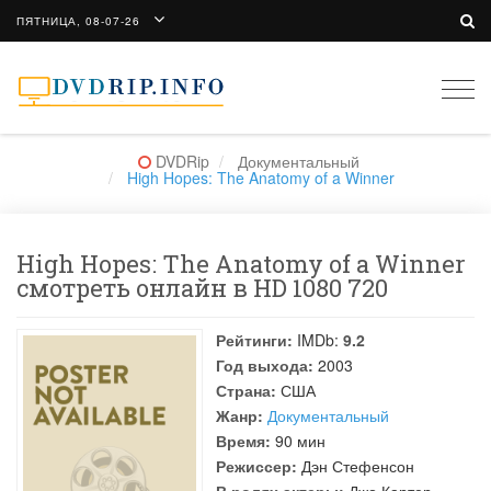
ПЯТНИЦА, 08-07-26
Togg
navi
DVDRip
Документальный
High Hopes: The Anatomy of a Winner
High Hopes: The Anatomy of a Winner
смотреть онлайн в HD 1080 720
Рейтинги:
IMDb:
9.2
Год выхода:
2003
Страна:
США
Жанр:
Документальный
Время:
90 мин
Режиссер:
Дэн Стефенсон