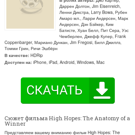
В ролях актеры:
Джо Картер
,
Даррен Долтон
,
Jim Eisenreich
,
Ленни Дикстра
,
Larry Bowa
,
Рубен
Амаро мл.
,
Ларри Андерсен
,
Марк
Андерсен
,
Дэн Бэйкер
,
Ким
Батисте
,
Хуан Белл
,
Пит Сера
,
Уэс
Чемберлен
,
Джефф Купер
,
Frank
Coppenbarger
,
Мариано Дункан
,
Jim Fregosi
,
Билл Джиллз
,
Томми Грин
,
Ричи Эшбёрн
В качестве:
HDRip
Доступен на:
iPhone, iPad, Android, Windows, Mac
Сюжет фильма High Hopes: The Anatomy of a
Winner
Представляем вашему вниманию фильм High Hopes: The