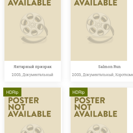
Янтарный призрак
Salmon Run
2003,
Документальный
2003,
Документальный
,
Коротком
HDRip
HDRip