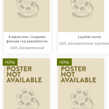
В джунглях: Создание
La petite morte
фильма «Ад каннибалов»
2003,
Документальный
,
Коротком
2003,
Документальный
HDRip
HDRip