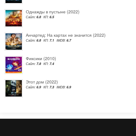
Однажды в пустыне (2022)
Сайт:
6.8
КП:
6.5
Анчартед: На картах не значится (2022)
Сайт:
6.8
КП:
7.1
IMDB:
6.7
Фиксики (2010)
Сайт:
7.8
КП:
7.4
Этот дом (2022)
Сайт:
6.9
КП:
7.3
IMDB:
6.9