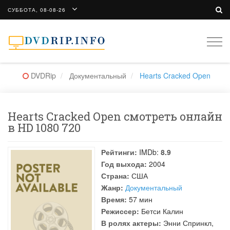
СУББОТА, 08-08-26
Togg
navi
DVDRip
Документальный
Hearts Cracked Open
Hearts Cracked Open смотреть онлайн
в HD 1080 720
Рейтинги:
IMDb:
8.9
Год выхода:
2004
Страна:
США
Жанр:
Документальный
Время:
57 мин
Режиссер:
Бетси Калин
В ролях актеры:
Энни Спринкл
,