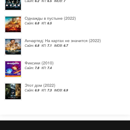
Сайт:
6.2
КП:
6.5
IMDB:
7
Однажды в пустыне (2022)
Сайт:
6.8
КП:
6.5
Анчартед: На картах не значится (2022)
Сайт:
6.8
КП:
7.1
IMDB:
6.7
Фиксики (2010)
Сайт:
7.8
КП:
7.4
Этот дом (2022)
Сайт:
6.9
КП:
7.3
IMDB:
6.9