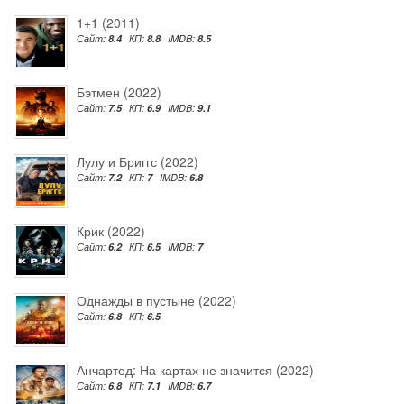
1+1 (2011)
Сайт:
8.4
КП:
8.8
IMDB:
8.5
Бэтмен (2022)
Сайт:
7.5
КП:
6.9
IMDB:
9.1
Лулу и Бриггс (2022)
Сайт:
7.2
КП:
7
IMDB:
6.8
Крик (2022)
Сайт:
6.2
КП:
6.5
IMDB:
7
Однажды в пустыне (2022)
Сайт:
6.8
КП:
6.5
Анчартед: На картах не значится (2022)
Сайт:
6.8
КП:
7.1
IMDB:
6.7