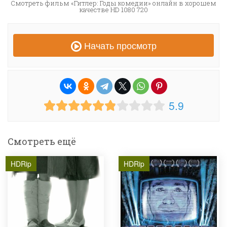
Смотреть фильм «Гитлер: Годы комедии» онлайн в хорошем
качестве HD 1080 720
Начать просмотр
5.9
Смотреть ещё
HDRip
HDRip