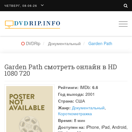
ЧЕТВЕРГ, 08-06-26
Togg
navi
DVDRip
Документальный
Garden Path
Garden Path смотреть онлайн в HD
1080 720
Рейтинги:
IMDb:
6.6
Год выхода:
2001
Страна:
США
Жанр:
Документальный
,
Короткометражка
Время:
8 мин
Доступен на:
iPhone, iPad, Android,