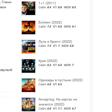
,
Гленн
1+1 (2011)
жон
Сайт:
8.4
КП:
8.8
IMDB:
8.5
Бэтмен (2022)
Сайт:
7.5
КП:
6.9
IMDB:
9.1
Лулу и Бриггс (2022)
Сайт:
7.2
КП:
7
IMDB:
6.8
Крик (2022)
Сайт:
6.2
КП:
6.5
IMDB:
7
звучкой
Однажды в пустыне (2022)
Сайт:
6.8
КП:
6.5
Анчартед: На картах не
значится (2022)
Сайт:
6.8
КП:
7.1
IMDB:
6.7