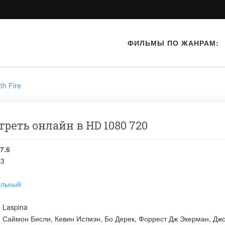
ФИЛЬМЫ ПО ЖАНРАМ:
th Fire
отреть онлайн в HD 1080 720
7.6
03
альный
 Laspina
:
Саймон Бисли
,
Кевин Истмэн
,
Бо Дерек
,
Форрест Дж Экерман
,
Дж