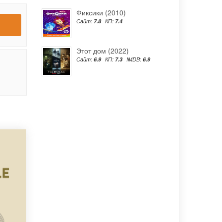
Фиксики (2010)
Сайт:
7.8
КП:
7.4
Этот дом (2022)
Сайт:
6.9
КП:
7.3
IMDB:
6.9