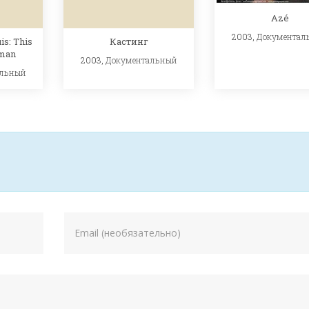
Azé
2003,
Документал
is: This
Кастинг
rman
2003,
Документальный
альный