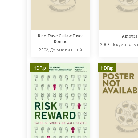
Rise: Rave Outlaw Disco
Amours 
Donnie
2003,
Документаль
2003,
Документальный
HDRip
HDRip