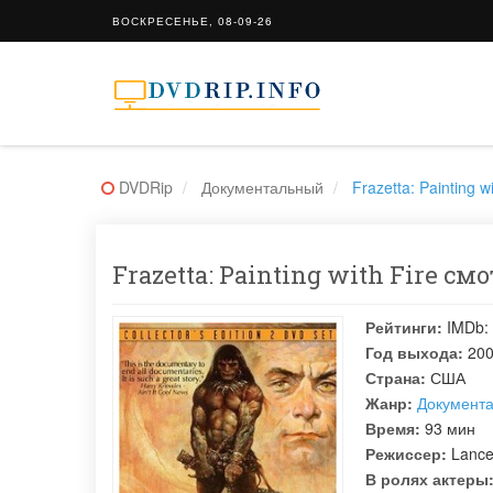
ВОСКРЕСЕНЬЕ, 08-09-26
DVDRip
Документальный
Frazetta: Painting wi
Frazetta: Painting with Fire см
Рейтинги:
IMDb:
Год выхода:
20
Страна:
США
Жанр:
Документ
Время:
93 мин
Режиссер:
Lance
В ролях актеры