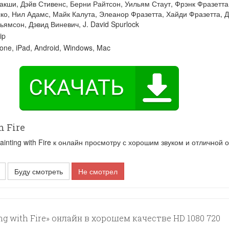
акши
,
Дэйв Стивенс
,
Берни Райтсон
,
Уильям Стаут
,
Фрэнк Фразетта
ко
,
Нил Адамс
,
Майк Калута
,
Элеанор Фразетта
,
Хайди Фразетта
,
Д
льямсон
,
Дэвид Виневич
,
J. David Spurlock
ip
one, iPad, Android, Windows, Mac
h Fire
nting with Fire к онлайн просмотру с хорошим звуком и отличной о
Буду смотреть
Не смотрел
ng with Fire» онлайн в хорошем качестве HD 1080 720