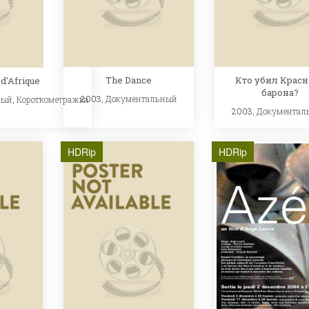
The Dance
Кто убил Красн
d'Afrique
барона?
2003,
Документальный
ный
,
Короткометражка
2003,
Документал
HDRip
HDRip