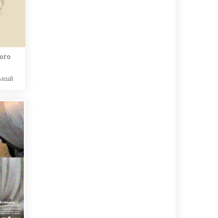
ого
ьный