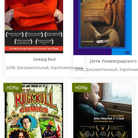
Seeing Red
Дети Ленинградского
2005,
Документальный
,
Короткометражка
2005,
Документальный
,
Коротком
HDRip
HDRip