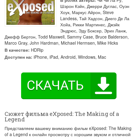
В ролях актеры:
Чи Чи Ла Ру
,
Шэрон Кэйн
,
Джерри Дуглас
,
Оуэн
Хоук
,
Маркус Айрон
,
Steve
Landess
,
Тай Хадсон
,
Диего Де Ла
Хойа
,
Рикки Мартинес
,
Джэйк
Эндрюс
,
Эду Боксер
,
Эрих Ланж
,
Джефф Бертон
,
Todd Maxwell
,
Sammy Case
,
Bruce Balderson
,
Marco Gray
,
John Hardman
,
Michael Hermsen
,
Mike Hicks
В качестве:
HDRip
Доступен на:
iPhone, iPad, Android, Windows, Mac
Сюжет фильма eXposed: The Making of a
Legend
Представляем вашему вниманию фильм eXposed: The Making
of a Legend к онлайн просмотру с хорошим звуком и отличной