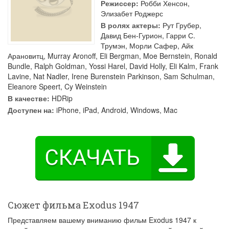
Режиссер:
Робби Хенсон
,
Элизабет Роджерс
В ролях актеры:
Рут Грубер
,
Давид Бен-Гурион
,
Гарри С.
Трумэн
,
Морли Сафер
,
Айк
Арановитц
,
Murray Aronoff
,
Eli Bergman
,
Moe Bernstein
,
Ronald
Bundle
,
Ralph Goldman
,
Yossi Harel
,
David Holly
,
Eli Kalm
,
Frank
Lavine
,
Nat Nadler
,
Irene Burenstein Parkinson
,
Sam Schulman
,
Eleanore Speert
,
Cy Weinstein
В качестве:
HDRip
Доступен на:
iPhone, iPad, Android, Windows, Mac
Сюжет фильма Exodus 1947
Представляем вашему вниманию фильм Exodus 1947 к