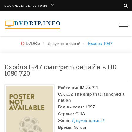
ВОСКРЕСЕНЬЕ, 08-09-26
Togg
navi
DVDRip
Документальный
Exodus 1947
Exodus 1947 смотреть онлайн в HD
1080 720
Рейтинги:
IMDb:
7.1
Слоган:
The ship that launched a
nation
Год выхода:
1997
Страна:
США
Жанр:
Документальный
Время:
56 мин