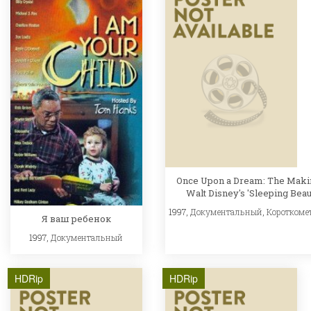
Once Upon a Dream: The Maki
Walt Disney's 'Sleeping Beau
1997,
Документальный
,
Короткоме
Я ваш ребенок
1997,
Документальный
HDRip
HDRip