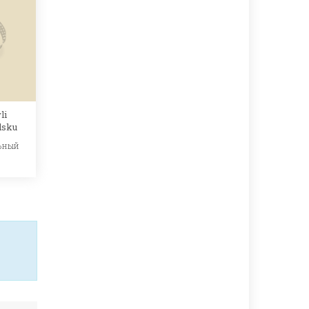
li
lsku
ьный