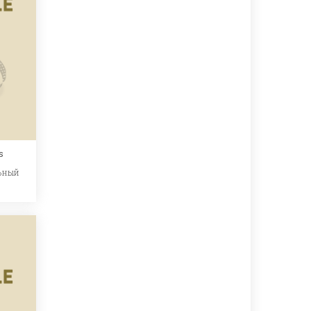
s
ьный