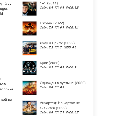
1+1 (2011)
оу
,
Guy
Сайт:
8.4
КП:
8.8
IMDB:
8.5
eger
,
ki
Бэтмен (2022)
Сайт:
7.5
КП:
6.9
IMDB:
9.1
Лулу и Бриггс (2022)
Сайт:
7.2
КП:
7
IMDB:
6.8
Крик (2022)
Сайт:
6.2
КП:
6.5
IMDB:
7
е
Однажды в пустыне (2022)
тьев
Сайт:
6.8
КП:
6.5
столбика
чкой на
Анчартед: На картах не
значится (2022)
Сайт:
6.8
КП:
7.1
IMDB:
6.7