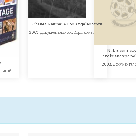
Chavez Ravine: A Los Angeles Story
2003,
Документальный
,
Короткометражка
Nakreceni, czy
szolbiznes po po
e
2003,
Документал
альный