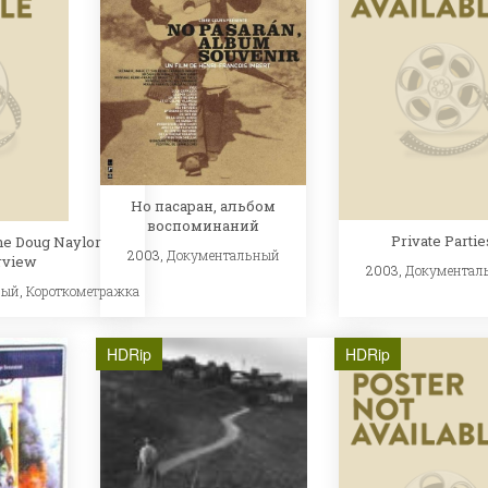
Но пасаран, альбом
воспоминаний
Private Partie
he Doug Naylor
2003,
Документальный
rview
2003,
Документал
ный
,
Короткометражка
HDRip
HDRip