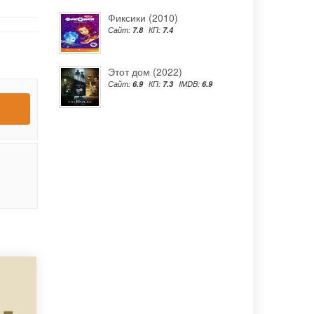
Фиксики (2010)
Сайт:
7.8
КП:
7.4
Этот дом (2022)
Сайт:
6.9
КП:
7.3
IMDB:
6.9