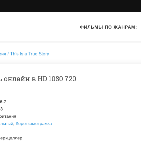
ФИЛЬМЫ ПО ЖАНРАМ:
я / This Is a True Story
 онлайн в HD 1080 720
6.7
03
ритания
альный
,
Короткометражка
Беркцеллер