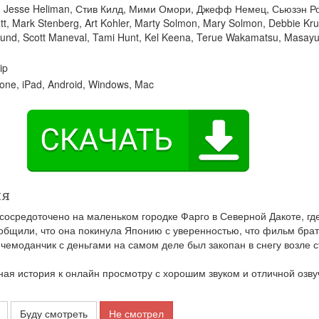
:
Jesse Heliman
,
Стив Килд
,
Мими Омори
,
Джефф Немец
,
Сьюзэн Р
tt
,
Mark Stenberg
,
Art Kohler
,
Marty Solmon
,
Mary Solmon
,
Debbie Kru
hund
,
Scott Maneval
,
Tami Hunt
,
Kel Keena
,
Terue Wakamatsu
,
Masayu
ip
one, iPad, Android, Windows, Mac
ия
осредоточено на маленьком городке Фарго в Северной Дакоте, гд
ообщили, что она покинула Японию с уверенностью, что фильм бра
чемоданчик с деньгами на самом деле был закопан в снегу возле 
я история к онлайн просмотру с хорошим звуком и отличной озву
Буду смотреть
Не смотрел