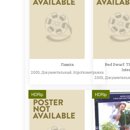
Лампа
Red Dwarf: T
Inte
2003,
Документальный
,
Короткометражка
2003,
Документаль
HDRip
HDRip