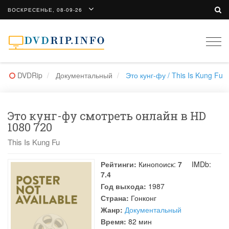
ВОСКРЕСЕНЬЕ, 08-09-26
Togg
navi
DVDRip
Документальный
Это кунг-фу / This Is Kung Fu
Это кунг-фу смотреть онлайн в HD
1080 720
This Is Kung Fu
Рейтинги:
Кинопоиск:
7
IMDb:
7.4
Год выхода:
1987
Страна:
Гонконг
Жанр:
Документальный
Время:
82 мин