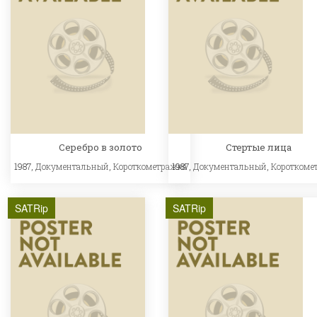
Серебро в золото
Стертые лица
1987,
Документальный
,
Короткометражка
1987,
Документальный
,
Короткоме
SATRip
SATRip