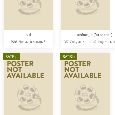
Atd
Landscape (for Manon)
1987,
Документальный
1987,
Документальный
,
Короткоме
SATRip
SATRip