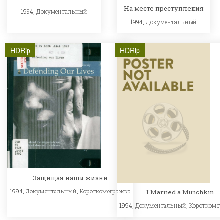
На месте преступления
1994,
Документальный
1994,
Документальный
HDRip
HDRip
Защищая наши жизни
1994,
Документальный
,
Короткометражка
I Married a Munchkin
1994,
Документальный
,
Короткоме