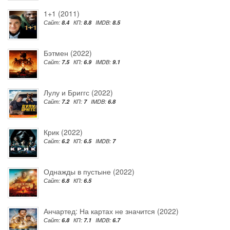
1+1 (2011)
Сайт:
8.4
КП:
8.8
IMDB:
8.5
Бэтмен (2022)
Сайт:
7.5
КП:
6.9
IMDB:
9.1
Лулу и Бриггс (2022)
Сайт:
7.2
КП:
7
IMDB:
6.8
Крик (2022)
Сайт:
6.2
КП:
6.5
IMDB:
7
Однажды в пустыне (2022)
Сайт:
6.8
КП:
6.5
Анчартед: На картах не значится (2022)
Сайт:
6.8
КП:
7.1
IMDB:
6.7