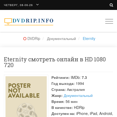
ЧЕТВЕРГ, 08-06-26
Togg
navi
DVDRip
Документальный
Eternity
Eternity смотреть онлайн в HD 1080
720
Рейтинги:
IMDb:
7.3
Год выхода:
1994
Страна:
Австралия
Жанр:
Документальный
Время:
56 мин
В качестве:
HDRip
Доступен на:
iPhone, iPad, Android,