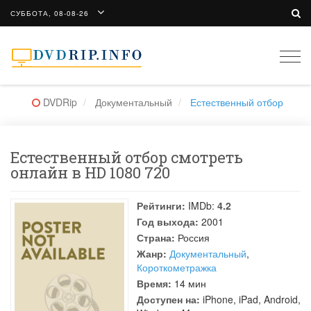
СУББОТА, 08-08-26
Togg
navi
DVDRip
Документальный
Естественный отбор
Естественный отбор смотреть
онлайн в HD 1080 720
Рейтинги:
IMDb:
4.2
Год выхода:
2001
Страна:
Россия
Жанр:
Документальный
,
Короткометражка
Время:
14 мин
Доступен на:
iPhone, iPad, Android,