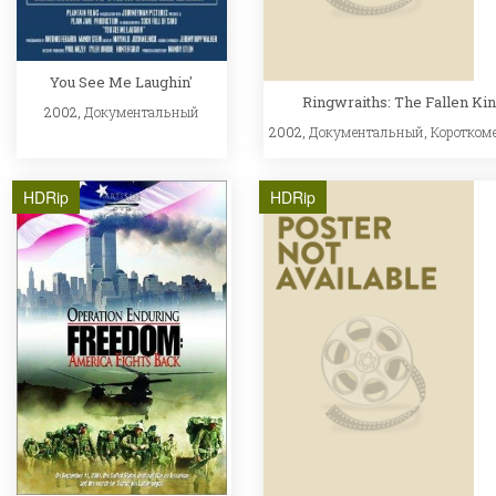
You See Me Laughin'
Ringwraiths: The Fallen Ki
2002,
Документальный
2002,
Документальный
,
Коротком
HDRip
HDRip