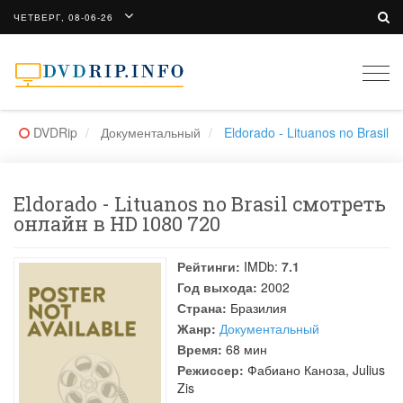
ЧЕТВЕРГ, 08-06-26
Togg
navi
DVDRip
Документальный
Eldorado - Lituanos no Brasil
Eldorado - Lituanos no Brasil смотреть
онлайн в HD 1080 720
Рейтинги:
IMDb:
7.1
Год выхода:
2002
Страна:
Бразилия
Жанр:
Документальный
Время:
68 мин
Режиссер:
Фабиано Каноза
,
Julius
Zis