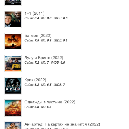
1+1 (2011)
Сайт:
8.4
КП:
8.8
IMDB:
8.5
Бэтмен (2022)
Сайт:
7.5
КП:
6.9
IMDB:
9.1
Лулу и Бриггс (2022)
Сайт:
7.2
КП:
7
IMDB:
6.8
Крик (2022)
Сайт:
6.2
КП:
6.5
IMDB:
7
Однажды в пустыне (2022)
Сайт:
6.8
КП:
6.5
Анчартед: На картах не значится (2022)
Сайт:
6.8
КП:
7.1
IMDB:
6.7