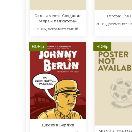
Сила и честь: Создание
Europa: The F
мира «Гладиатора»
2005,
Документаль
2005,
Документальный
HDRip
HDRip
Джонни Берлин
MO Girls: The Maki