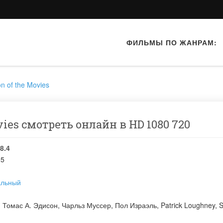
ФИЛЬМЫ ПО ЖАНРАМ:
on of the Movies
ovies смотреть онлайн в HD 1080 720
8.4
05
альный
:
Томас А. Эдисон
,
Чарльз Муссер
,
Пол Израэль
,
Patrick Loughney
,
S