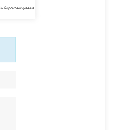
й
,
Короткометражка