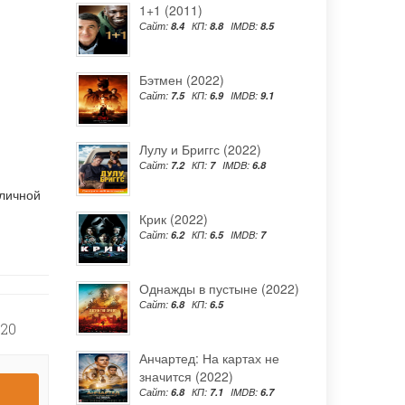
1+1 (2011)
Сайт:
8.4
КП:
8.8
IMDB:
8.5
Бэтмен (2022)
Сайт:
7.5
КП:
6.9
IMDB:
9.1
Лулу и Бриггс (2022)
Сайт:
7.2
КП:
7
IMDB:
6.8
тличной
Крик (2022)
Сайт:
6.2
КП:
6.5
IMDB:
7
Однажды в пустыне (2022)
Сайт:
6.8
КП:
6.5
720
Анчартед: На картах не
значится (2022)
Сайт:
6.8
КП:
7.1
IMDB:
6.7