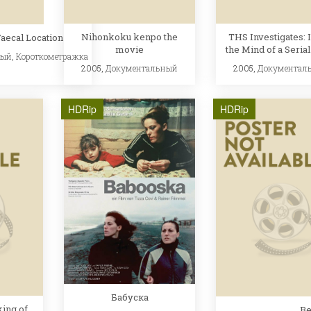
Nihonkoku kenpo the
THS Investigates: 
aecal Location
movie
the Mind of a Serial
ный
,
Короткометражка
2005,
Документальный
2005,
Документал
HDRip
HDRip
Бабуска
ng of...
B