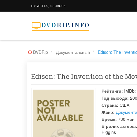
СУББОТА, 08-08-26
DVDRip
Документальный
Edison: The Inventi
Edison: The Invention of the M
Рейтинги:
IMDb:
Год выхода:
20
Страна:
США
Жанр:
Документ
Время:
730 мин
В ролях актеры
Higgins