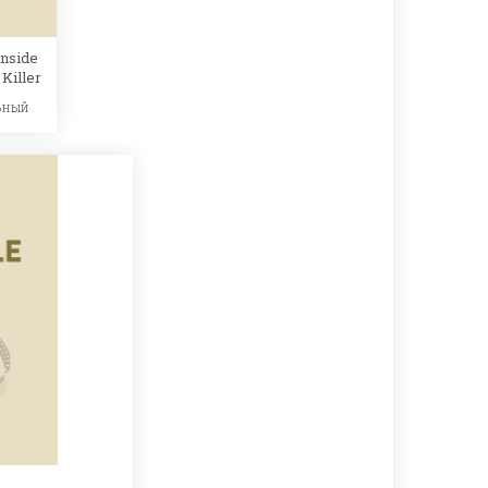
Inside
 Killer
ьный
e