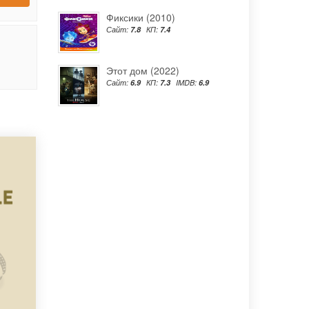
Фиксики (2010)
Сайт:
7.8
КП:
7.4
Этот дом (2022)
Сайт:
6.9
КП:
7.3
IMDB:
6.9