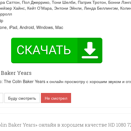
ра Саттон
,
Пол Джеррико
,
Тони Шелби
,
Патрик Тротон
,
Бонни Лэн
ейзер Хайнс
,
Кейт О’Мара
,
Энтони Эйнли
,
Линда Беллингэм
,
Коли
эрролл
ip
one, iPad, Android, Windows, Mac
Baker Years
The Colin Baker Years к онлайн просмотру с хорошим звуком и от
Буду смотреть
Не смотрел
in Baker Years» онлайн в хорошем качестве HD 1080 7