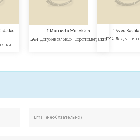
 Cidadão
T' Aves Bachta
I Married a Munchkin
1994,
Документал
1994,
Документальный
,
Короткометражка
льный