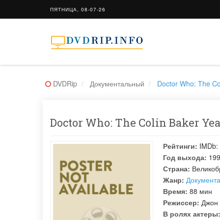
ПЯТНИЦА, 08-07-26
DVDRip
Документальный
Doctor Who: The Co
Doctor Who: The Colin Baker Ye
Рейтинги:
IMDb:
Год выхода:
19
Страна:
Великоб
Жанр:
Документ
Время:
88 мин
Режиссер:
Джон
В ролях актеры