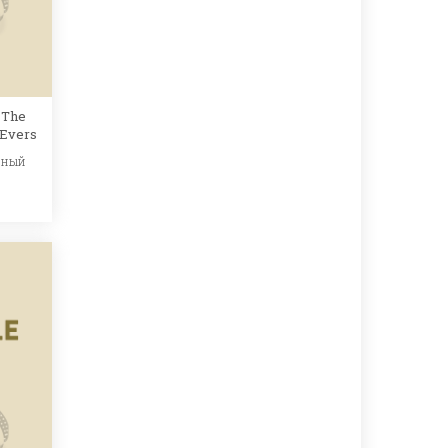
 The
 Evers
ьный