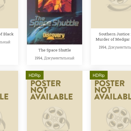
of Black
Southern Justice:
Murder of Medgar
льный
1994,
Документал
The Space Shuttle
1994,
Документальный
HDRip
HDRip