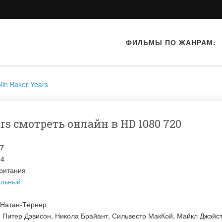
ФИЛЬМЫ ПО ЖАНРАМ:
lin Baker Years
ars смотреть онлайн в HD 1080 720
7
94
ритания
альный
 Натан-Тёрнер
:
Питер Дэвисон
,
Никола Брайант
,
Сильвестр МакКой
,
Майкл Джэйс