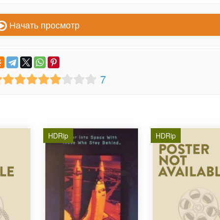
Начать просмотр
7
HDRip
HDRip