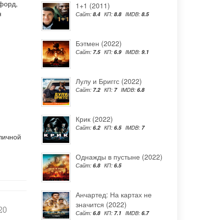
гфорд
,
1+1 (2011)
н
Сайт:
8.4
КП:
8.8
IMDB:
8.5
Бэтмен (2022)
Сайт:
7.5
КП:
6.9
IMDB:
9.1
Лулу и Бриггс (2022)
Сайт:
7.2
КП:
7
IMDB:
6.8
Крик (2022)
Сайт:
6.2
КП:
6.5
IMDB:
7
личной
Однажды в пустыне (2022)
Сайт:
6.8
КП:
6.5
Анчартед: На картах не
значится (2022)
20
Сайт:
6.8
КП:
7.1
IMDB:
6.7