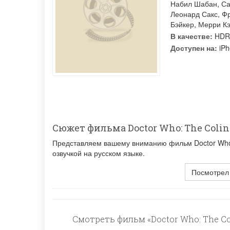
Набил Шабан
,
Са
Леонард Сакс
,
Фр
Бэйкер
,
Мерри К
В качестве:
HDR
Доступен на:
iPh
Сюжет фильма Doctor Who: The Colin 
Представляем вашему вниманию фильм Doctor Who: 
озвучкой на русском языке.
Посмотрел
Смотреть фильм «Doctor Who: The Col