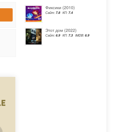
Фиксики (2010)
Сайт:
7.8
КП:
7.4
Этот дом (2022)
Сайт:
6.9
КП:
7.3
IMDB:
6.9