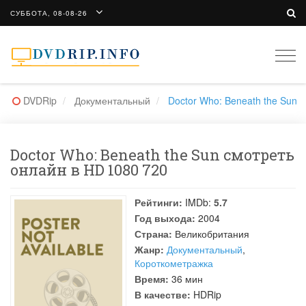
СУББОТА, 08-08-26
Togg
navi
DVDRip
Документальный
Doctor Who: Beneath the Sun
Doctor Who: Beneath the Sun смотреть
онлайн в HD 1080 720
Рейтинги:
IMDb:
5.7
Год выхода:
2004
Страна:
Великобритания
Жанр:
Документальный
,
Короткометражка
Время:
36 мин
В качестве:
HDRip