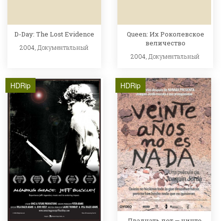
D-Day: The Lost Evidence
Queen: Их Роколевское
величество
2004,
Документальный
2004,
Документальный
HDRip
HDRip
Двадцать лет — ничто