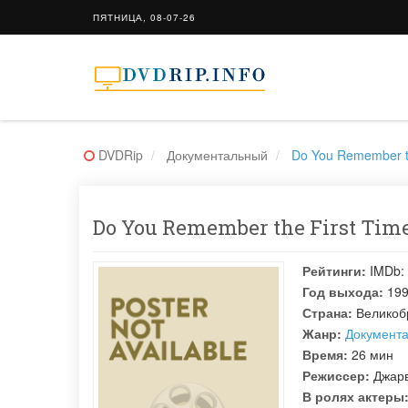
ПЯТНИЦА, 08-07-26
DVDRip
Документальный
Do You Remember t
Do You Remember the First Tim
Рейтинги:
IMDb:
Год выхода:
19
Страна:
Великоб
Жанр:
Документ
Время:
26 мин
Режиссер:
Джарв
В ролях актеры