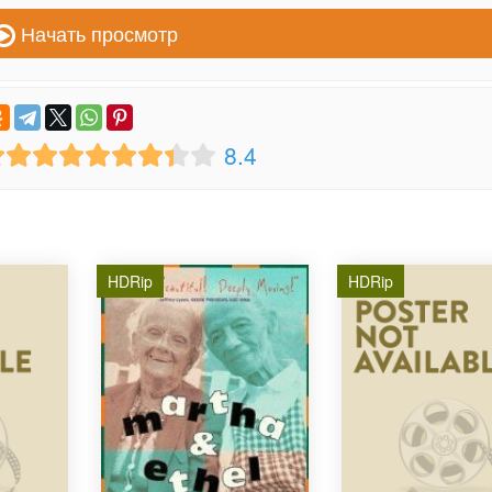
Начать просмотр
8.4
HDRip
HDRip