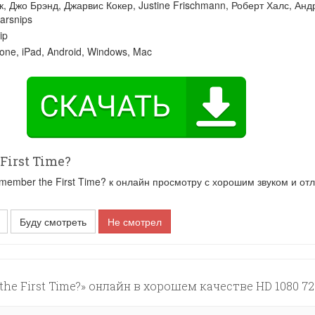
к
,
Джо Брэнд
,
Джарвис Кокер
,
Justine Frischmann
,
Роберт Халс
,
Анд
arsnips
ip
one, iPad, Android, Windows, Mac
irst Time?
mber the First Time? к онлайн просмотру с хорошим звуком и от
Буду смотреть
Не смотрел
e First Time?» онлайн в хорошем качестве HD 1080 72