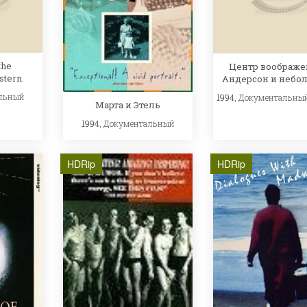
the
Центр воображе
stern
Андерсон и небо
льный
1994,
Документальны
Марта и Этель
1994,
Документальный
HDRip
HDRip