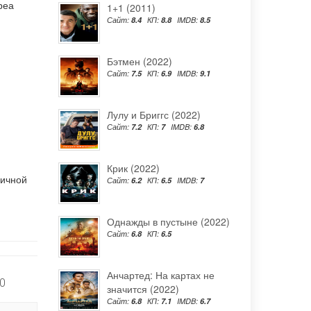
реа
1+1 (2011)
Сайт:
8.4
КП:
8.8
IMDB:
8.5
Бэтмен (2022)
Сайт:
7.5
КП:
6.9
IMDB:
9.1
Лулу и Бриггс (2022)
Сайт:
7.2
КП:
7
IMDB:
6.8
Крик (2022)
личной
Сайт:
6.2
КП:
6.5
IMDB:
7
Однажды в пустыне (2022)
Сайт:
6.8
КП:
6.5
Анчартед: На картах не
0
значится (2022)
Сайт:
6.8
КП:
7.1
IMDB:
6.7