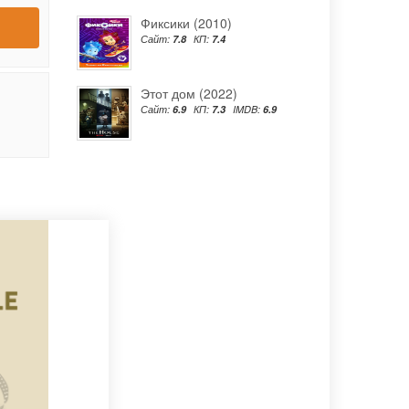
Фиксики (2010)
Сайт:
7.8
КП:
7.4
Этот дом (2022)
Сайт:
6.9
КП:
7.3
IMDB:
6.9