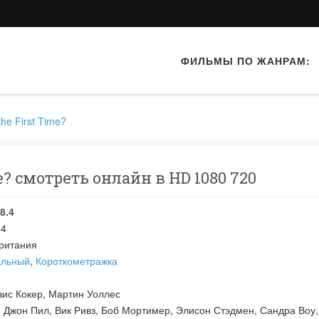
ФИЛЬМЫ ПО ЖАНРАМ:
he First Time?
e? смотреть онлайн в HD 1080 720
8.4
94
ритания
альный
,
Короткометражка
ис Кокер
,
Мартин Уоллес
:
Джон Пил
,
Вик Ривз
,
Боб Мортимер
,
Элисон Стэдмен
,
Сандра Воу