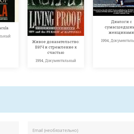
Диалоги с
сумасшедши
acula
женщинами
льный
1994,
Документал
Живое доказательство:
ВИЧ и стремление к
счастью
1994,
Документальный