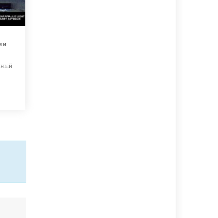
ми
ьный