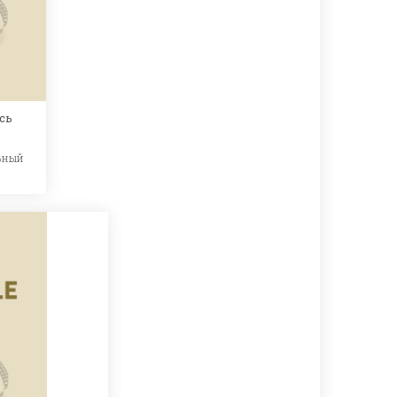
сь
ьный