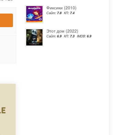
Фиксики (2010)
Сайт:
7.8
КП:
7.4
Этот дом (2022)
Сайт:
6.9
КП:
7.3
IMDB:
6.9