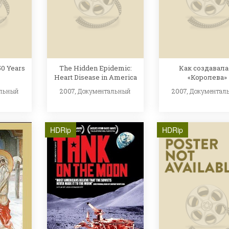
50 Years
The Hidden Epidemic:
Как создавала
Heart Disease in America
«Королева»
льный
2007,
Документальный
2007,
Документал
HDRip
HDRip