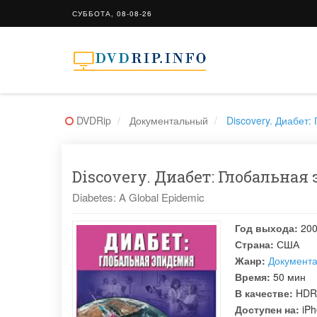
СУББОТА, 08-08-26
DVDRip
Документальный
Discovery. Диабет:
Discovery. Диабет: Глобальная
Diabetes: A Global Epidemic
Год выхода:
20
Страна:
США
Жанр:
Документ
Время:
50 мин
В качестве:
HDR
Доступен на:
iPh