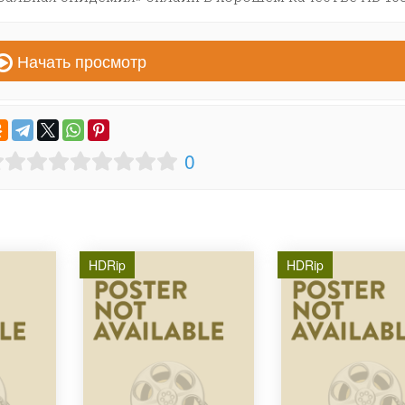
Начать просмотр
0
HDRip
HDRip