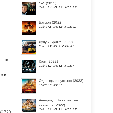
1+1 (2011)
Сайт:
8.4
КП:
8.8
IMDB:
8.5
Бэтмен (2022)
Сайт:
7.5
КП:
6.9
IMDB:
9.1
Лулу и Бриггс (2022)
Сайт:
7.2
КП:
7
IMDB:
6.8
енные
Крик (2022)
я
Сайт:
6.2
КП:
6.5
IMDB:
7
ом и
Однажды в пустыне (2022)
Сайт:
6.8
КП:
6.5
Анчартед: На картах не
значится (2022)
Сайт:
6.8
КП:
7.1
IMDB:
6.7
0 720