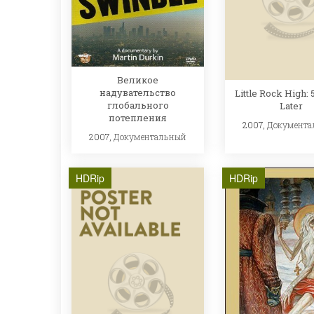
Великое
надувательство
Little Rock High: 
глобального
Later
потепления
2007,
Документа
2007,
Документальный
HDRip
HDRip