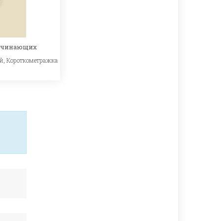
начинающих
й
,
Короткометражка