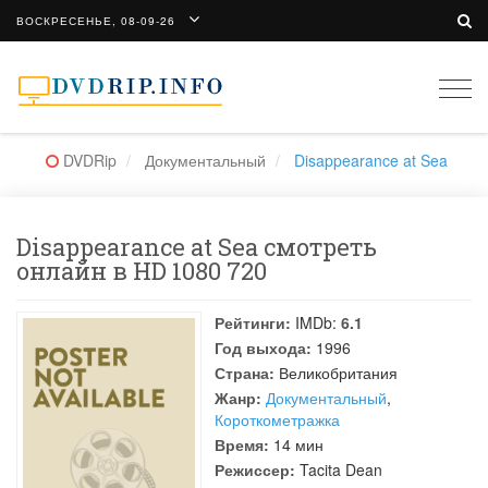
ВОСКРЕСЕНЬЕ, 08-09-26
Togg
navi
DVDRip
Документальный
Disappearance at Sea
Disappearance at Sea смотреть
онлайн в HD 1080 720
Рейтинги:
IMDb:
6.1
Год выхода:
1996
Страна:
Великобритания
Жанр:
Документальный
,
Короткометражка
Время:
14 мин
Режиссер:
Tacita Dean