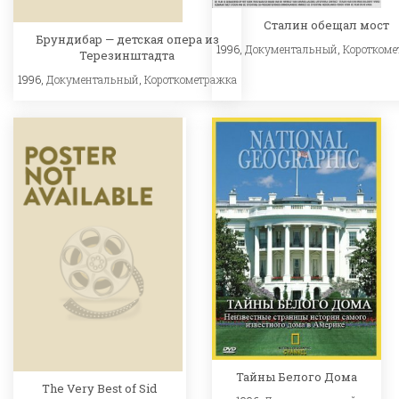
Сталин обещал мост
Брундибар — детская опера из
1996,
Документальный
,
Короткоме
Терезинштадта
1996,
Документальный
,
Короткометражка
Тайны Белого Дома
The Very Best of Sid