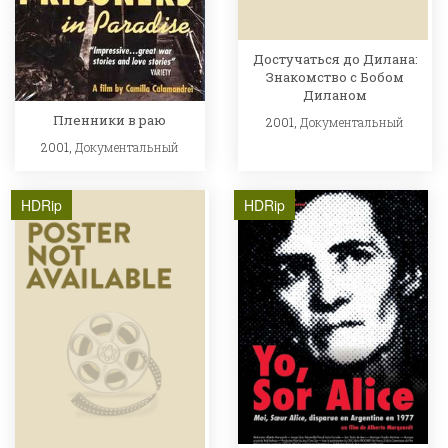
Достучаться до Дилана:
Знакомство с Бобом
Диланом
Пленники в раю
2001,
Документальный
2001,
Документальный
HDRip
HDRip