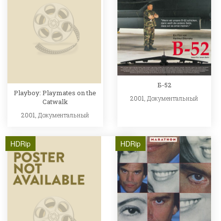
Б-52
Playboy: Playmates on the
2001,
Документальный
Catwalk
2001,
Документальный
HDRip
HDRip