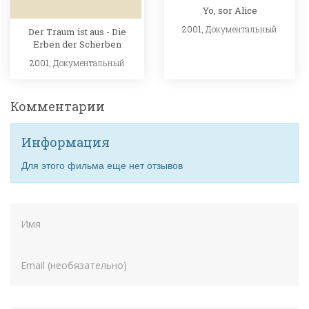
Yo, sor Alice
2001,
Документальный
Der Traum ist aus - Die
Erben der Scherben
2001,
Документальный
Комментарии
Информация
Для этого фильма еще нет отзывов