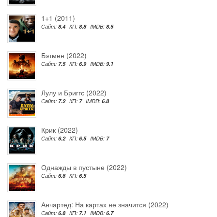
1+1 (2011)
Сайт:
8.4
КП:
8.8
IMDB:
8.5
Бэтмен (2022)
Сайт:
7.5
КП:
6.9
IMDB:
9.1
Лулу и Бриггс (2022)
Сайт:
7.2
КП:
7
IMDB:
6.8
Крик (2022)
Сайт:
6.2
КП:
6.5
IMDB:
7
Однажды в пустыне (2022)
Сайт:
6.8
КП:
6.5
Анчартед: На картах не значится (2022)
Сайт:
6.8
КП:
7.1
IMDB:
6.7