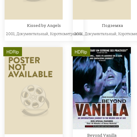
Kissed by Angels
Подземка
2001,
Документальный
,
Короткометражка
2001,
Документальный
,
Коротком
HDRip
HDRip
Beyond Vanilla