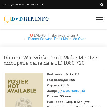
ПОНЕДЕЛЬНИК, 08-10-26
Togg
navi
DVDRip
Документальный
Dionne Warwick: Don't Make Me Over
Dionne Warwick: Don't Make Me Over
смотреть онлайн в HD 1080 720
Рейтинги:
IMDb:
7.8
Год выхода:
2001
Страна:
США
Жанр:
Документальный
Время:
60 мин
Режиссер:
Энджи Корцетти