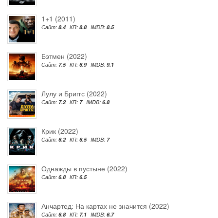
1+1 (2011)
Сайт:
8.4
КП:
8.8
IMDB:
8.5
Бэтмен (2022)
Сайт:
7.5
КП:
6.9
IMDB:
9.1
Лулу и Бриггс (2022)
Сайт:
7.2
КП:
7
IMDB:
6.8
Крик (2022)
Сайт:
6.2
КП:
6.5
IMDB:
7
Однажды в пустыне (2022)
Сайт:
6.8
КП:
6.5
Анчартед: На картах не значится (2022)
Сайт:
6.8
КП:
7.1
IMDB:
6.7