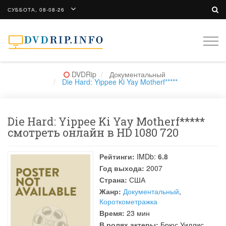
СУББОТА, 08-08-26
Togg
navi
DVDRip
Документальный
Die Hard: Yippee Ki Yay Motherf*****
Die Hard: Yippee Ki Yay Motherf*****
смотреть онлайн в HD 1080 720
Рейтинги:
IMDb:
6.8
Год выхода:
2007
Страна:
США
Жанр:
Документальный
,
Короткометражка
Время:
23 мин
В ролях актеры:
Брюс Уиллис
,