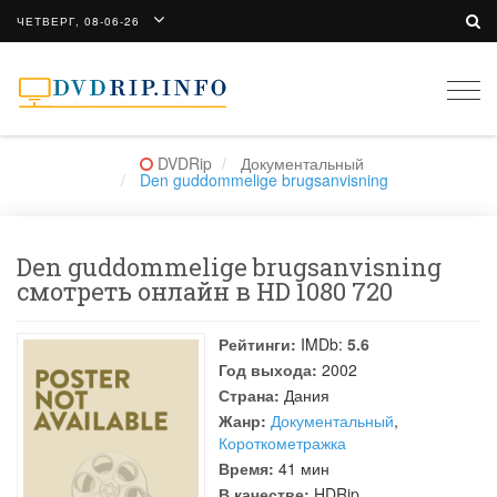
ЧЕТВЕРГ, 08-06-26
Togg
navi
DVDRip
Документальный
Den guddommelige brugsanvisning
Den guddommelige brugsanvisning
смотреть онлайн в HD 1080 720
Рейтинги:
IMDb:
5.6
Год выхода:
2002
Страна:
Дания
Жанр:
Документальный
,
Короткометражка
Время:
41 мин
В качестве:
HDRip