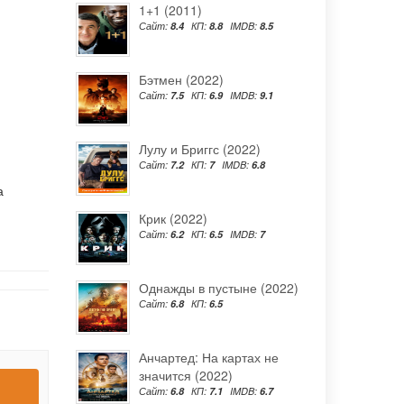
1+1 (2011)
Сайт:
8.4
КП:
8.8
IMDB:
8.5
Бэтмен (2022)
Сайт:
7.5
КП:
6.9
IMDB:
9.1
Лулу и Бриггс (2022)
Сайт:
7.2
КП:
7
IMDB:
6.8
а
Крик (2022)
Сайт:
6.2
КП:
6.5
IMDB:
7
Однажды в пустыне (2022)
Сайт:
6.8
КП:
6.5
Анчартед: На картах не
значится (2022)
Сайт:
6.8
КП:
7.1
IMDB:
6.7