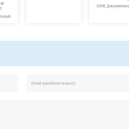
st
2005,
Документал
?
льный