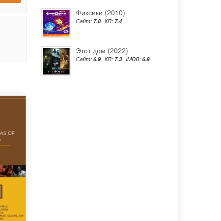
Фиксики (2010)
Сайт:
7.8
КП:
7.4
Этот дом (2022)
Сайт:
6.9
КП:
7.3
IMDB:
6.9