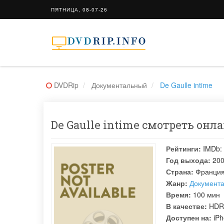
ПЯТНИЦА, 08-07-26
DVDRip
Документальный
De Gaulle intime
De Gaulle intime смотреть онла
Рейтинги:
IMDb:
Год выхода:
20
Страна:
Франци
Жанр:
Документ
Время:
100 мин
В качестве:
HDR
Доступен на:
iPh