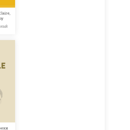
laire,
ny
ьный
реки