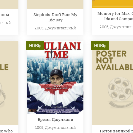
Memory for Max, C
моны
Stepkids: Don't Ruin My
Ida and Compa
Big Day
льный
2005,
Документал
2005,
Документальный
HDRip
HDRip
Время Джулиани
2005,
Документальный
s: Who
Поток великой 