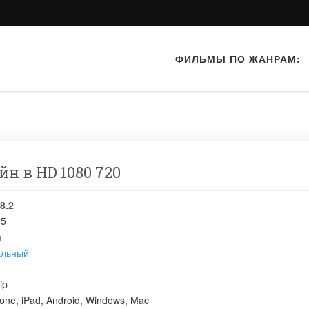
ФИЛЬМЫ ПО ЖАНРАМ:
йн в HD 1080 720
8.2
05
я
альный
ip
one, iPad, Android, Windows, Mac