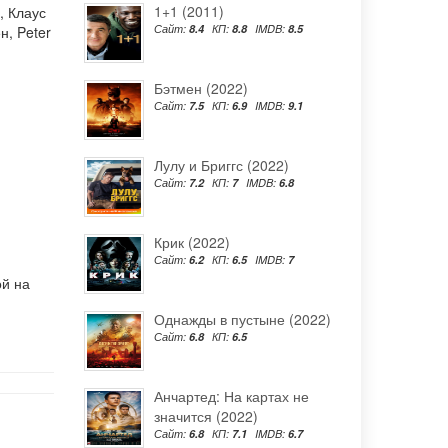
1+1 (2011)
,
Клаус
Сайт:
8.4
КП:
8.8
IMDB:
8.5
ен
,
Peter
Бэтмен (2022)
Сайт:
7.5
КП:
6.9
IMDB:
9.1
Лулу и Бриггс (2022)
Сайт:
7.2
КП:
7
IMDB:
6.8
Крик (2022)
Сайт:
6.2
КП:
6.5
IMDB:
7
ой на
Однажды в пустыне (2022)
Сайт:
6.8
КП:
6.5
Анчартед: На картах не
значится (2022)
Сайт:
6.8
КП:
7.1
IMDB:
6.7