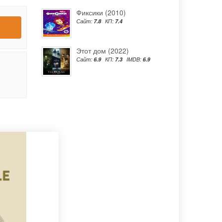
Фиксики (2010)
Сайт:
7.8
КП:
7.4
Этот дом (2022)
Сайт:
6.9
КП:
7.3
IMDB:
6.9