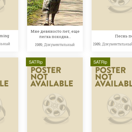
Мне девяносто лет, еще
aming
Песнь п
легка походка...
льный
1989,
Документальны
1989,
Документальный
SATRip
SATRip