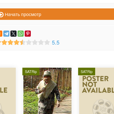
Начать просмотр
5.5
SATRip
SATRip