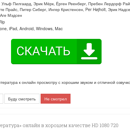
:
Ульф Пилгаард
,
Эрик Мёрк
,
Ёрген Реенберг
,
Пребен Лердорф Рай
тте Прайс
,
Питер Сиберг
,
Ингер Кристенсен
,
Per Højholt
,
Эрик Надс
 Аге Мэдсен
ip
one, iPad, Android, Windows, Mac
ратура к онлайн просмотру с хорошим звуком и отличной озвучк
Буду смотреть
Не смотрел
ература» онлайн в хорошем качестве HD 1080 720