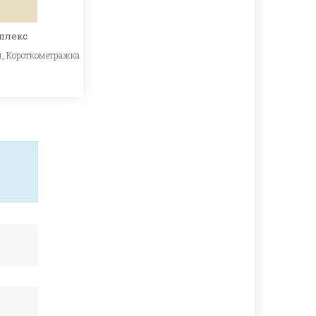
плекс
й
,
Короткометражка