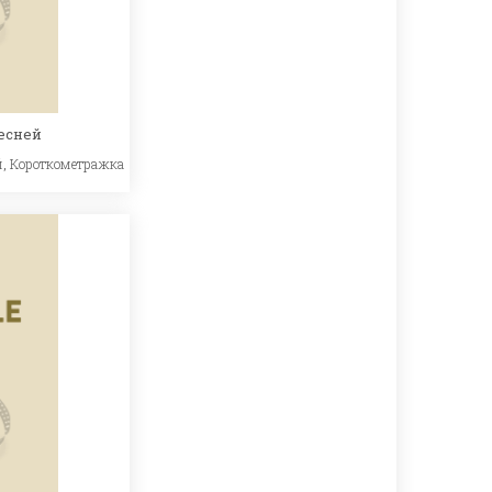
есней
й
,
Короткометражка