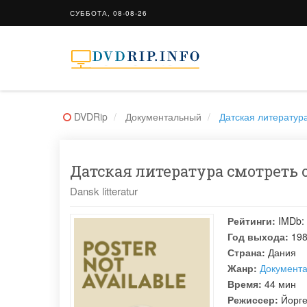
СУББОТА, 08-08-26
DVDRip
Документальный
Датская литература 
Датская литература смотреть о
Dansk litteratur
Рейтинги:
IMDb:
Год выхода:
19
Страна:
Дания
Жанр:
Документ
Время:
44 мин
Режиссер:
Йорге