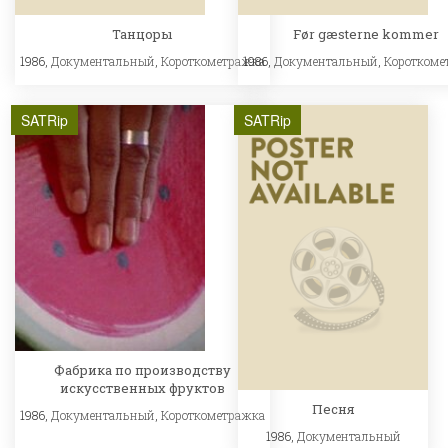
Танцоры
Før gæsterne kommer
1986,
Документальный
,
Короткометражка
1986,
Документальный
,
Короткоме
SATRip
SATRip
Фабрика по производству
искусственных фруктов
Песня
1986,
Документальный
,
Короткометражка
1986,
Документальный