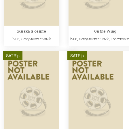
Жизнь в седле
On the Wing
1986,
Документальный
1986,
Документальный
,
Короткоме
SATRip
SATRip