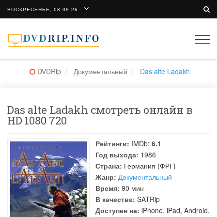
ВОСКРЕСЕНЬЕ, 08-09-26
Togg
navi
DVDRip
Документальный
Das alte Ladakh
Das alte Ladakh смотреть онлайн в
HD 1080 720
Рейтинги:
IMDb:
6.1
Год выхода:
1986
Страна:
Германия (ФРГ)
Жанр:
Документальный
Время:
90 мин
В качестве:
SATRip
Доступен на:
iPhone, iPad, Android,