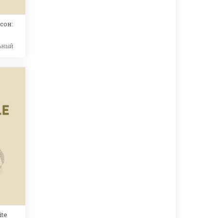
сон:
ьный
ite