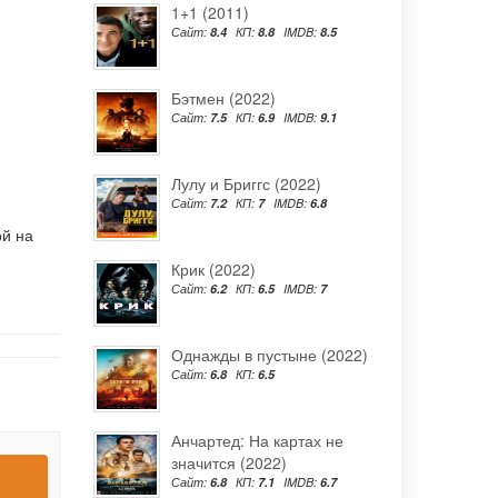
1+1 (2011)
Сайт:
8.4
КП:
8.8
IMDB:
8.5
Бэтмен (2022)
Сайт:
7.5
КП:
6.9
IMDB:
9.1
Лулу и Бриггс (2022)
Сайт:
7.2
КП:
7
IMDB:
6.8
ой на
Крик (2022)
Сайт:
6.2
КП:
6.5
IMDB:
7
Однажды в пустыне (2022)
Сайт:
6.8
КП:
6.5
Анчартед: На картах не
значится (2022)
Сайт:
6.8
КП:
7.1
IMDB:
6.7