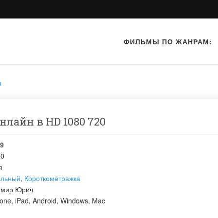
ФИЛЬМЫ ПО ЖАНРАМ:
a
 онлайн в HD 1080 720
9
00
я
альный
,
Короткометражка
имир Юрич
one, iPad, Android, Windows, Mac