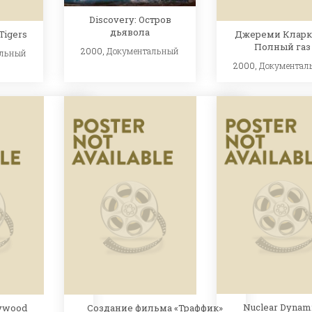
Discovery: Остров
дьявола
Tigers
Джереми Кларк
Полный газ
2000,
Документальный
альный
2000,
Документал
Nuclear Dynam
ywood
Создание фильма «Траффик»