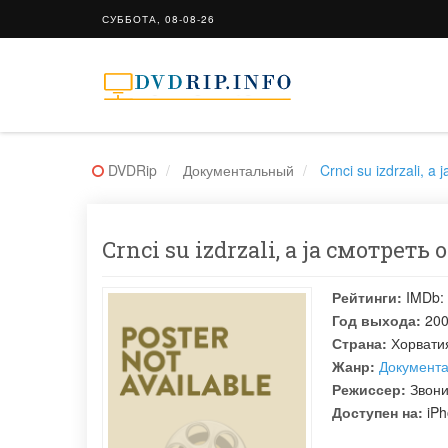
СУББОТА, 08-08-26
DVDRip
Документальный
Crnci su izdrzali, a j
Crnci su izdrzali, a ja смотреть
Рейтинги:
IMDb:
Год выхода:
20
Страна:
Хорвати
Жанр:
Документ
Режиссер:
Звон
Доступен на:
iPh