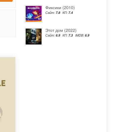
Фиксики (2010)
Сайт:
7.8
КП:
7.4
Этот дом (2022)
Сайт:
6.9
КП:
7.3
IMDB:
6.9