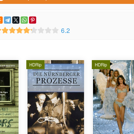
6.2
HDRip
HDRip