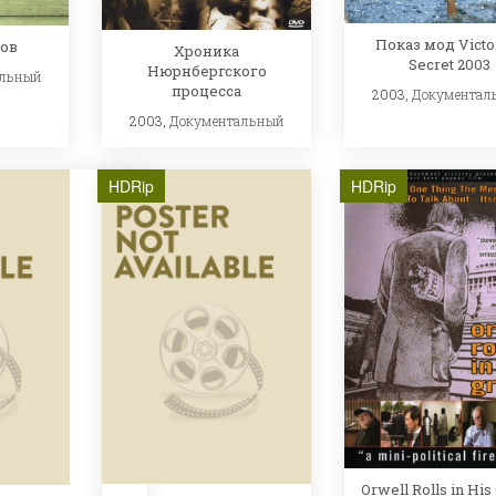
Показ мод Victor
ов
Хроника
Secret 2003
Нюрнбергского
альный
процесса
2003,
Документал
2003,
Документальный
HDRip
HDRip
Orwell Rolls in His