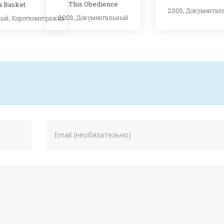
This Obedience
 a Basket
2003,
Документал
2003,
Документальный
ный
,
Короткометражка