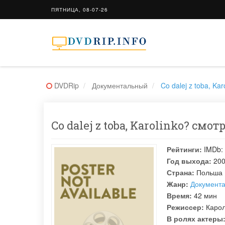
ПЯТНИЦА, 08-07-26
DVDRip
Документальный
Co dalej z toba, Kar
Co dalej z toba, Karolinko? смо
Рейтинги:
IMDb:
Год выхода:
20
Страна:
Польша
Жанр:
Документ
Время:
42 мин
Режиссер:
Каро
В ролях актеры