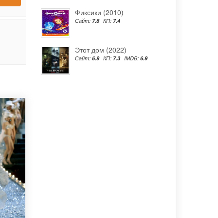
Фиксики (2010)
Сайт:
7.8
КП:
7.4
Этот дом (2022)
Сайт:
6.9
КП:
7.3
IMDB:
6.9