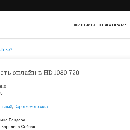
ФИЛЬМЫ ПО ЖАНРАМ:
olinko?
треть онлайн в HD 1080 720
6.2
03
альный
,
Короткометражка
лина Бендера
:
Каролина Собчак