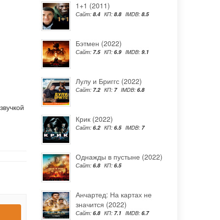
1+1 (2011)
Сайт:
8.4
КП:
8.8
IMDB:
8.5
Бэтмен (2022)
Сайт:
7.5
КП:
6.9
IMDB:
9.1
Лулу и Бриггс (2022)
Сайт:
7.2
КП:
7
IMDB:
6.8
звучкой
Крик (2022)
Сайт:
6.2
КП:
6.5
IMDB:
7
Однажды в пустыне (2022)
Сайт:
6.8
КП:
6.5
Анчартед: На картах не
значится (2022)
Сайт:
6.8
КП:
7.1
IMDB:
6.7