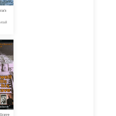
ia's
ьный
 Grave