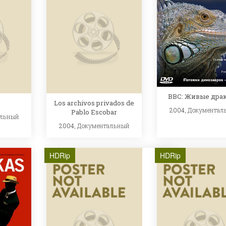
BBC: Живые дра
Los archivos privados de
2004,
Документал
Pablo Escobar
альный
2004,
Документальный
HDRip
HDRip