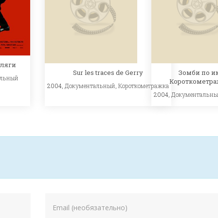
иляги
Sur les traces de Gerry
Зомби по и
альный
Короткометр
2004,
Документальный
,
Короткометражка
2004,
Документальн