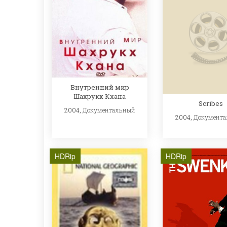
Внутренний мир
Шахрукх Кхана
Scribes
2004,
Документальный
2004,
Документ
HDRip
HDRip