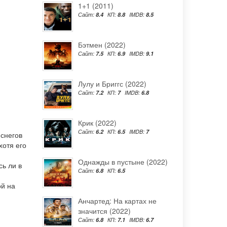
1+1 (2011)
Сайт:
8.4
КП:
8.8
IMDB:
8.5
Бэтмен (2022)
Сайт:
7.5
КП:
6.9
IMDB:
9.1
Лулу и Бриггс (2022)
Сайт:
7.2
КП:
7
IMDB:
6.8
Крик (2022)
Сайт:
6.2
КП:
6.5
IMDB:
7
 снегов
хотя его
Однажды в пустыне (2022)
ь ли в
Сайт:
6.8
КП:
6.5
ой на
Анчартед: На картах не
значится (2022)
Сайт:
6.8
КП:
7.1
IMDB:
6.7