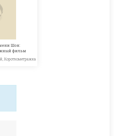
мени Шон:
ажный фильм
ый
,
Короткометражка