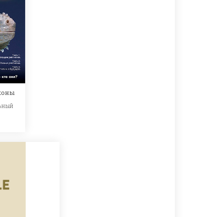
коны
ьный