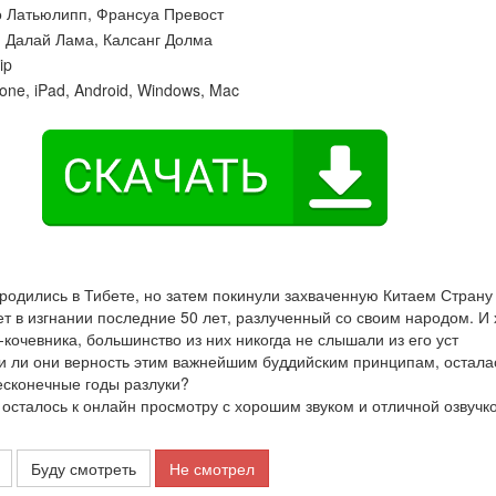
о Латьюлипп
,
Франсуа Превост
:
Далай Лама
,
Калсанг Долма
ip
one, iPad, Android, Windows, Mac
родились в Тибете, но затем покинули захваченную Китаем Страну
т в изгнании последние 50 лет, разлученный со своим народом. И 
кочевника, большинство из них никогда не слышали из его уст
и ли они верность этим важнейшим буддийским принципам, осталас
есконечные годы разлуки?
сталось к онлайн просмотру с хорошим звуком и отличной озвучк
Буду смотреть
Не смотрел