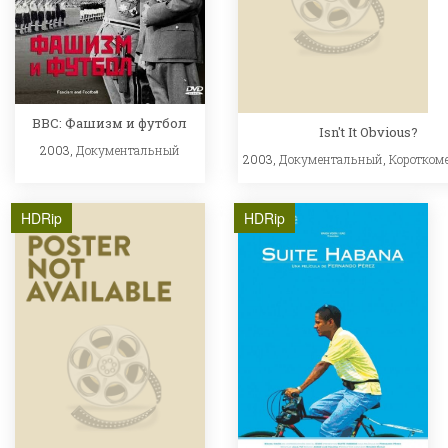
BBC: Фашизм и футбол
Isn't It Obvious?
2003,
Документальный
2003,
Документальный
,
Коротком
HDRip
HDRip