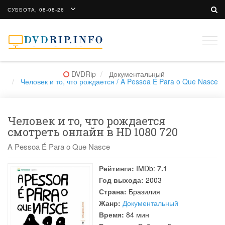
СУББОТА, 08-08-26
Togg
navi
DVDRip
Документальный
Человек и то, что рождается / A Pessoa É Para o Que Nasce
Человек и то, что рождается
смотреть онлайн в HD 1080 720
A Pessoa É Para o Que Nasce
Рейтинги:
IMDb:
7.1
Год выхода:
2003
Страна:
Бразилия
Жанр:
Документальный
Время:
84 мин