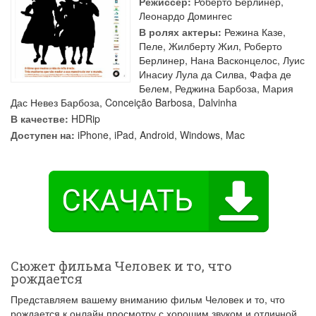
Режиссер:
Роберто Берлинер
,
Леонардо Домингес
В ролях актеры:
Режина Казе
,
Пеле
,
Жилберту Жил
,
Роберто
Берлинер
,
Нана Васконцелос
,
Луис
Инасиу Лула да Силва
,
Фафа де
Белем
,
Реджина Барбоза
,
Мария
Дас Невез Барбоза
,
Conceição Barbosa
,
Dalvinha
В качестве:
HDRip
Доступен на:
iPhone, iPad, Android, Windows, Mac
Сюжет фильма Человек и то, что
рождается
Представляем вашему вниманию фильм Человек и то, что
рождается к онлайн просмотру с хорошим звуком и отличной