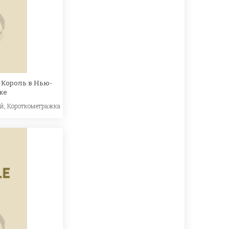
 Король в Нью-
ке
ый
,
Короткометражка