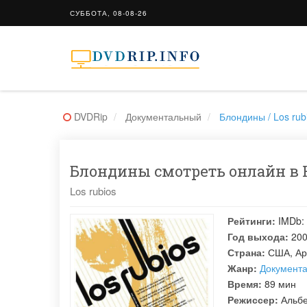
СУББОТА, 08-08-26
DVDRip
Документальный
Блондины / Los rub
Блондины смотреть онлайн в H
Los rubios
Рейтинги:
IMDb:
Год выхода:
20
Страна:
США, Ар
Жанр:
Документ
Время:
89 мин
Режиссер:
Альб