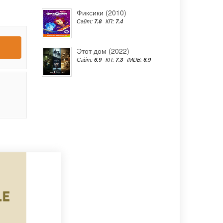
Фиксики (2010)
Сайт:
7.8
КП:
7.4
Этот дом (2022)
Сайт:
6.9
КП:
7.3
IMDB:
6.9