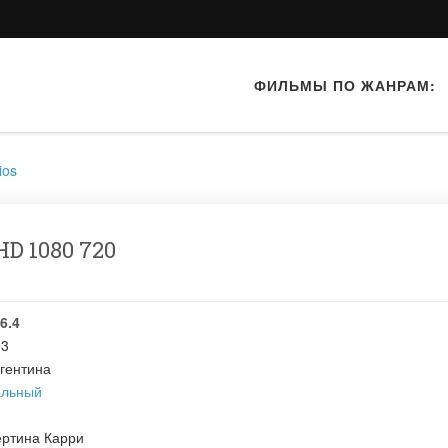
ФИЛЬМЫ ПО ЖАНРАМ:
ios
D 1080 720
6.4
03
гентина
альный
ертина Карри