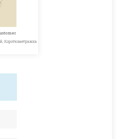
Customer
ый
,
Короткометражка