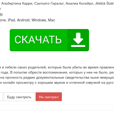
:
Альбертина Карри
,
Сантьяго Гиральт
,
Аналиа Косейро
,
Jesica Sua
и
ip
one, iPad, Android, Windows, Mac
и и гибели своих родителей, которые были убиты во время правлен
и года. В попытке обрести воспоминания, которых у нее не было, р
 на прочность редкие документальные свидетельства ныне живущих
онлайн просмотру с хорошим звуком и отличной озвучкой на рус
Буду смотреть
Не смотрел