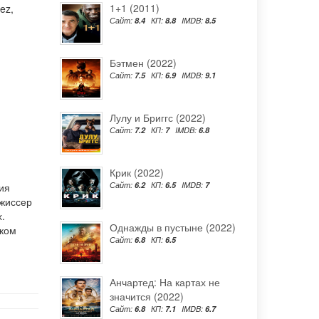
1+1 (2011)
rez
,
Сайт:
8.4
КП:
8.8
IMDB:
8.5
Бэтмен (2022)
Сайт:
7.5
КП:
6.9
IMDB:
9.1
Лулу и Бриггс (2022)
Сайт:
7.2
КП:
7
IMDB:
6.8
Крик (2022)
Сайт:
6.2
КП:
6.5
IMDB:
7
ия
ежиссер
.
Однажды в пустыне (2022)
ском
Сайт:
6.8
КП:
6.5
Анчартед: На картах не
значится (2022)
Сайт:
6.8
КП:
7.1
IMDB:
6.7