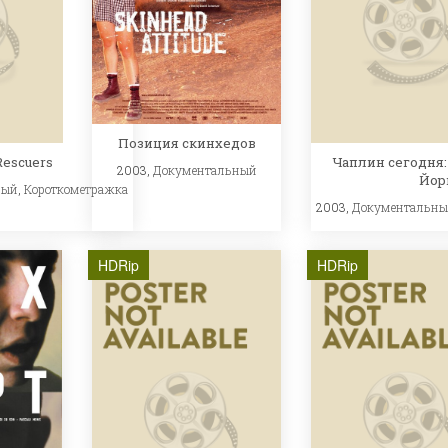
Позиция скинхедов
Rescuers
Чаплин сегодня:
2003,
Документальный
Йор
ный
,
Короткометражка
2003,
Документальн
HDRip
HDRip