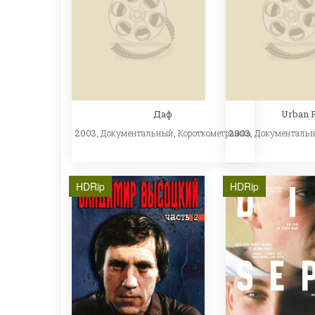
Даф
Urban 
2003,
Документальный
,
Короткометражка
2003,
Документаль
HDRip
HDRip