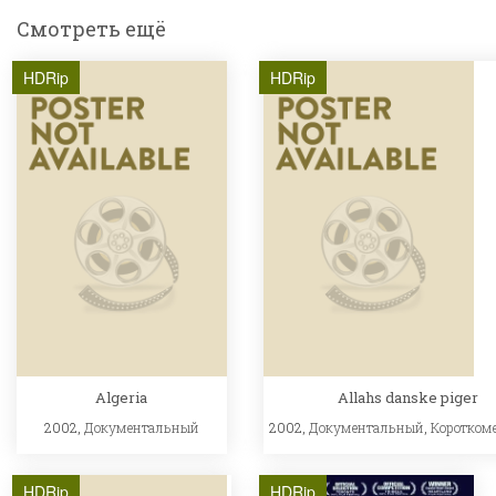
Смотреть ещё
HDRip
HDRip
Algeria
Allahs danske piger
2002,
Документальный
2002,
Документальный
,
Коротком
HDRip
HDRip