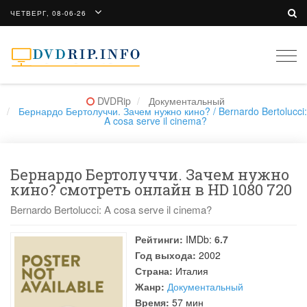
ЧЕТВЕРГ, 08-06-26
Togg
navi
DVDRip
Документальный
Бернардо Бертолуччи. Зачем нужно кино? / Bernardo Bertolucci:
A cosa serve il cinema?
Бернардо Бертолуччи. Зачем нужно
кино? смотреть онлайн в HD 1080 720
Bernardo Bertolucci: A cosa serve il cinema?
Рейтинги:
IMDb:
6.7
Год выхода:
2002
Страна:
Италия
Жанр:
Документальный
Время:
57 мин