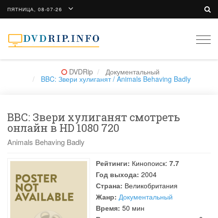
ПЯТНИЦА, 08-07-26
Togg
navi
DVDRip
Документальный
BBC: Звери хулиганят / Animals Behaving Badly
BBC: Звери хулиганят смотреть
онлайн в HD 1080 720
Animals Behaving Badly
Рейтинги:
Кинопоиск:
7.7
Год выхода:
2004
Страна:
Великобритания
Жанр:
Документальный
Время:
50 мин