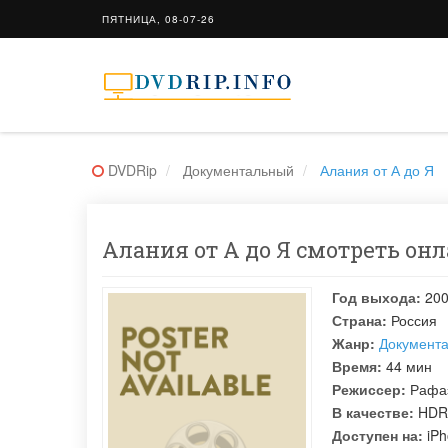
ПЯТНИЦА, 08-07-26
DVDRip
Документальный
Алания от А до Я
Алания от А до Я смотреть онл
Год выхода:
20
Страна:
Россия
Жанр:
Документ
Время:
44 мин
Режиссер:
Рафа
В качестве:
HDR
Доступен на:
iPh