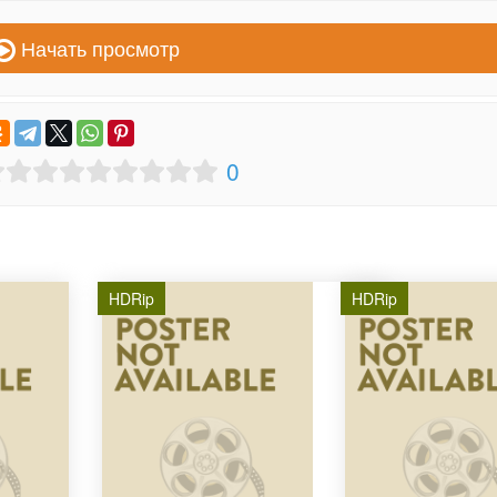
Начать просмотр
0
HDRip
HDRip