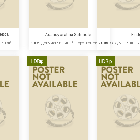
enca
Asansyorat na Schindler
Frid
льный
2005,
Документальный
,
Короткометражка
2005,
Документальны
HDRip
HDRip