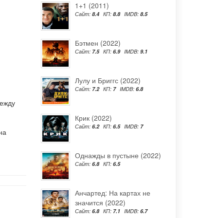
1+1 (2011)
Сайт:
8.4
КП:
8.8
IMDB:
8.5
Бэтмен (2022)
Сайт:
7.5
КП:
6.9
IMDB:
9.1
Лулу и Бриггс (2022)
Сайт:
7.2
КП:
7
IMDB:
6.8
между
Крик (2022)
Сайт:
6.2
КП:
6.5
IMDB:
7
на
Однажды в пустыне (2022)
Сайт:
6.8
КП:
6.5
Анчартед: На картах не
значится (2022)
Сайт:
6.8
КП:
7.1
IMDB:
6.7