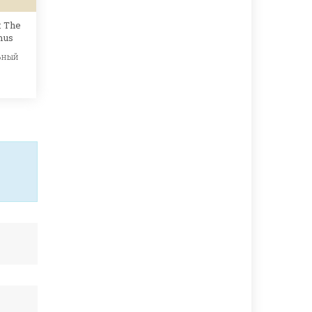
: The
mus
ьный