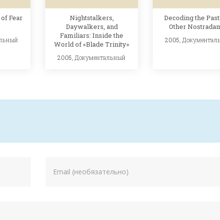
of Fear
Nightstalkers,
Decoding the Past
Daywalkers, and
Other Nostrada
Familiars: Inside the
льный
2005,
Документал
World of «Blade Trinity»
2005,
Документальный