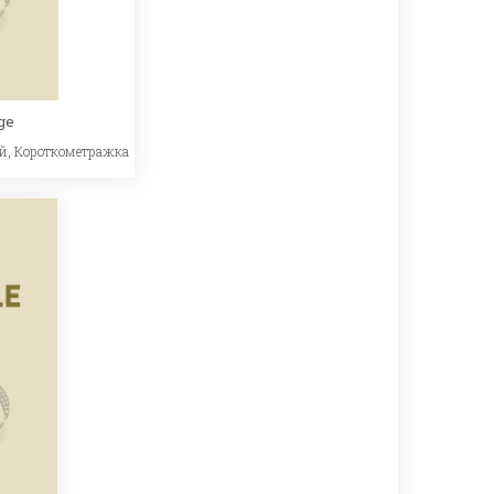
ge
й
,
Короткометражка