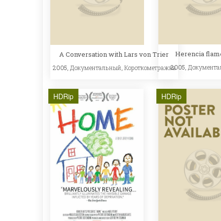
Herencia flam
A Conversation with Lars von Trier
2005,
Документа
2005,
Документальный
,
Короткометражка
HDRip
HDRip