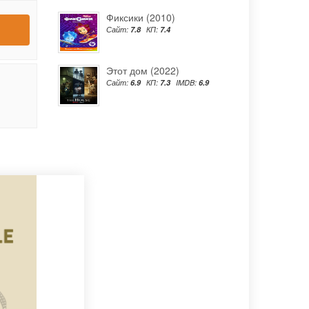
Фиксики (2010)
Сайт:
7.8
КП:
7.4
Этот дом (2022)
Сайт:
6.9
КП:
7.3
IMDB:
6.9