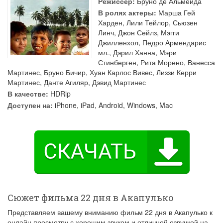
Режиссер:
Бруно де Альмейда
В ролях актеры:
Марша Гей
Харден
,
Лили Тейлор
,
Сьюзен
Линч
,
Джон Сейлз
,
Мэгги
Джилленхол
,
Педро Армендарис
мл.
,
Дэрил Ханна
,
Мэри
Стинберген
,
Рита Морено
,
Ванесса
Мартинес
,
Бруно Бичир
,
Хуан Карлос Вивес
,
Лиззи Керри
Мартинес
,
Данте Агиляр
,
Дэвид Мартинес
В качестве:
HDRip
Доступен на:
iPhone, iPad, Android, Windows, Mac
Сюжет фильма 22 дня в Акапулько
Представляем вашему вниманию фильм 22 дня в Акапулько к
онлайн просмотру с хорошим звуком и отличной озвучкой на