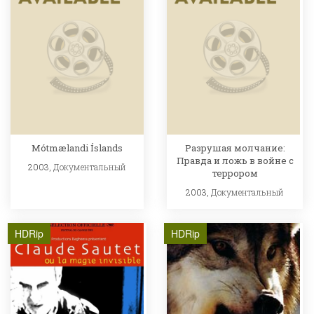
Mótmælandi Íslands
Разрушая молчание:
Правда и ложь в войне с
2003,
Документальный
террором
2003,
Документальный
HDRip
HDRip