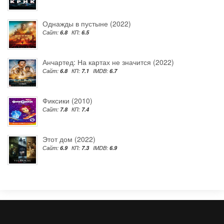
Однажды в пустыне (2022)
Сайт:
6.8
КП:
6.5
Анчартед: На картах не значится (2022)
Сайт:
6.8
КП:
7.1
IMDB:
6.7
Фиксики (2010)
Сайт:
7.8
КП:
7.4
Этот дом (2022)
Сайт:
6.9
КП:
7.3
IMDB:
6.9