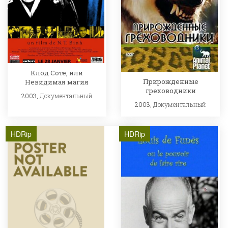
Клод Соте, или
Прирожденные
Невидимая магия
греховодники
2003,
Документальный
2003,
Документальный
HDRip
HDRip