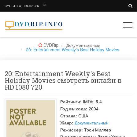
СУББОТА, 08-08-26
Togg
navi
DVDRip
Документальный
20: Entertainment Weekly's Best Holiday Movies
20: Entertainment Weekly's Best
Holiday Movies смотреть онлайн в
HD 1080 720
Рейтинги:
IMDb:
5.4
Год выхода:
2004
Страна:
США
Жанр:
Документальный
Режиссер:
Трой Миллер
В ролях актеры:
Ларри Хэнкин
,