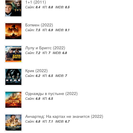
1+1 (2011)
Сайт:
8.4
КП:
8.8
IMDB:
8.5
Бэтмен (2022)
Сайт:
7.5
КП:
6.9
IMDB:
9.1
Лулу и Бриггс (2022)
Сайт:
7.2
КП:
7
IMDB:
6.8
Крик (2022)
Сайт:
6.2
КП:
6.5
IMDB:
7
Однажды в пустыне (2022)
Сайт:
6.8
КП:
6.5
Анчартед: На картах не значится (2022)
Сайт:
6.8
КП:
7.1
IMDB:
6.7