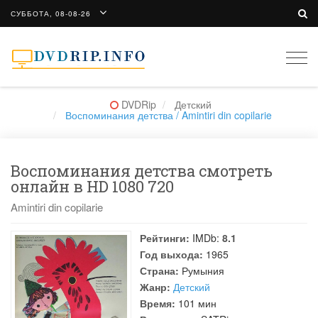
СУББОТА, 08-08-26
Togg
navi
DVDRip
Детский
Воспоминания детства / Amintiri din copilarie
Воспоминания детства смотреть
онлайн в HD 1080 720
Amintiri din copilarie
Рейтинги:
IMDb:
8.1
Год выхода:
1965
Страна:
Румыния
Жанр:
Детский
Время:
101 мин