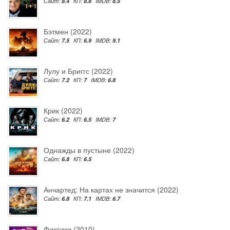
Сайт:
8.4
КП:
8.8
IMDB:
8.5
Бэтмен (2022)
Сайт:
7.5
КП:
6.9
IMDB:
9.1
Лулу и Бриггс (2022)
Сайт:
7.2
КП:
7
IMDB:
6.8
Крик (2022)
Сайт:
6.2
КП:
6.5
IMDB:
7
Однажды в пустыне (2022)
Сайт:
6.8
КП:
6.5
Анчартед: На картах не значится (2022)
Сайт:
6.8
КП:
7.1
IMDB:
6.7
Фиксики (2010)