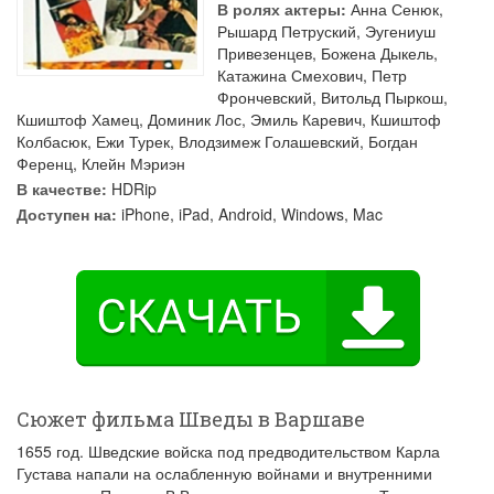
В ролях актеры:
Анна Сенюк
,
Рышард Петруский
,
Эугениуш
Привезенцев
,
Божена Дыкель
,
Катажина Смехович
,
Петр
Фрончевский
,
Витольд Пыркош
,
Кшиштоф Хамец
,
Доминик Лос
,
Эмиль Каревич
,
Кшиштоф
Колбасюк
,
Ежи Турек
,
Влодзимеж Голашевский
,
Богдан
Ференц
,
Клейн Мэриэн
В качестве:
HDRip
Доступен на:
iPhone, iPad, Android, Windows, Mac
Сюжет фильма Шведы в Варшаве
1655 год. Шведские войска под предводительством Карла
Густава напали на ослабленную войнами и внутренними