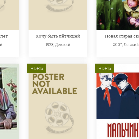
 лет
Хочу быть лётчицей
Новая старая ск
ий
1928,
Детский
2007,
Детский
HDRip
HDRip