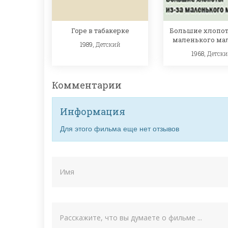
Горе в табакерке
Большие хлопот
маленького ма
1989,
Детский
1968,
Детск
Комментарии
Информация
Для этого фильма еще нет отзывов