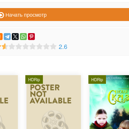
Начать просмотр
2.6
HDRip
HDRip