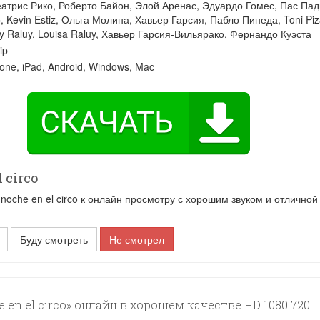
атрис Рико
,
Роберто Байон
,
Элой Аренас
,
Эдуардо Гомес
,
Пас Пад
р
,
Kevin Estiz
,
Ольга Молина
,
Хавьер Гарсия
,
Пабло Пинеда
,
Toni Pi
y Raluy
,
Louisa Raluy
,
Хавьер Гарсия-Вильярако
,
Фернандо Куэста
ip
one, iPad, Android, Windows, Mac
 circo
che en el circo к онлайн просмотру с хорошим звуком и отличной
Буду смотреть
Не смотрел
 en el circo» онлайн в хорошем качестве HD 1080 720