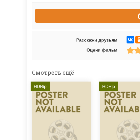
Расскажи друзьям
Оцени фильм
Смотреть ещё
HDRip
HDRip