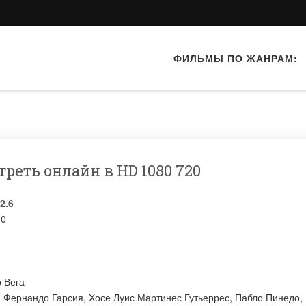
ФИЛЬМЫ ПО ЖАНРАМ:
отреть онлайн в HD 1080 720
2.6
00
 Вега
:
Фернандо Гарсия
,
Хосе Луис Мартинес Гутьеррес
,
Пабло Пинедо
,