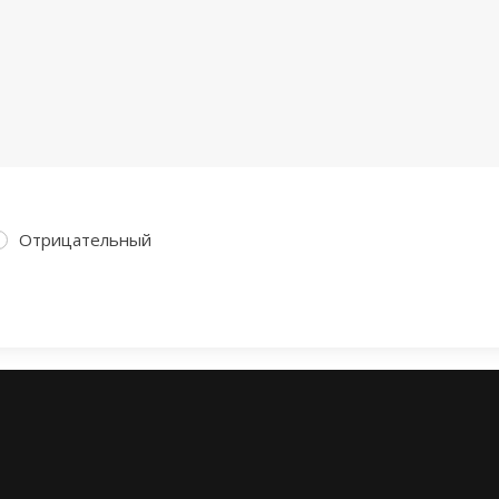
Отрицательный