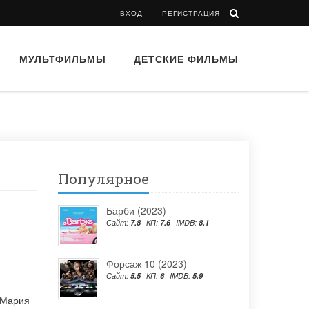
ВХОД
РЕГИСТРАЦИЯ
МУЛЬТФИЛЬМЫ
ДЕТСКИЕ ФИЛЬМЫ
Популярное
Барби (2023)
Сайт:
7.8
КП:
7.6
IMDB:
8.1
Форсаж 10 (2023)
Сайт:
5.5
КП:
6
IMDB:
5.9
Мария