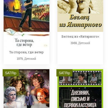
Беглец из «Янтарного»
1969,
Детский
Та сторона, где ветер
1979,
Детский
SATRip
SATRip