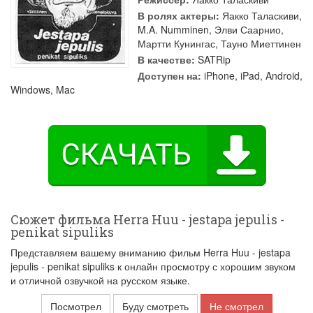
В ролях актеры:
Яакко Таласкиви
,
M.A. Numminen
,
Элви Саарнио
,
Мартти Кунингас
,
Тауно Миеттинен
В качестве:
SATRip
Доступен на:
iPhone, iPad, Android,
Windows, Mac
Сюжет фильма Herra Huu - jestapa jepulis -
penikat sipuliks
Представляем вашему вниманию фильм Herra Huu - jestapa
jepulis - penikat sipuliks к онлайн просмотру с хорошим звуком
и отличной озвучкой на русском языке.
Посмотрел
Буду смотреть
Не смотрел