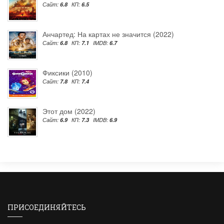
Сайт:
6.8
КП:
6.5
Анчартед: На картах не значится (2022)
Сайт:
6.8
КП:
7.1
IMDB:
6.7
Фиксики (2010)
Сайт:
7.8
КП:
7.4
Этот дом (2022)
Сайт:
6.9
КП:
7.3
IMDB:
6.9
ПРИСОЕДИНЯЙТЕСЬ