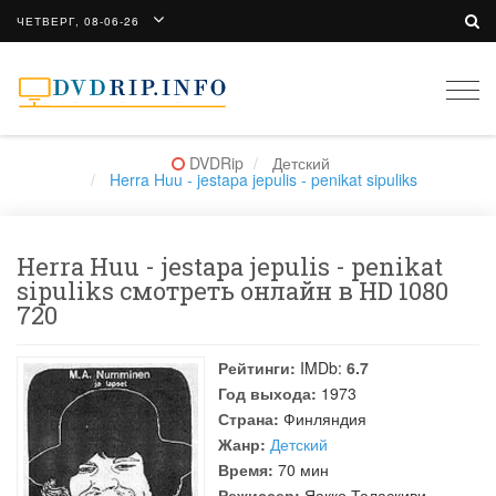
ЧЕТВЕРГ, 08-06-26
Togg
navi
DVDRip
Детский
Herra Huu - jestapa jepulis - penikat sipuliks
Herra Huu - jestapa jepulis - penikat
sipuliks смотреть онлайн в HD 1080
720
Рейтинги:
IMDb:
6.7
Год выхода:
1973
Страна:
Финляндия
Жанр:
Детский
Время:
70 мин
Режиссер:
Яакко Таласкиви