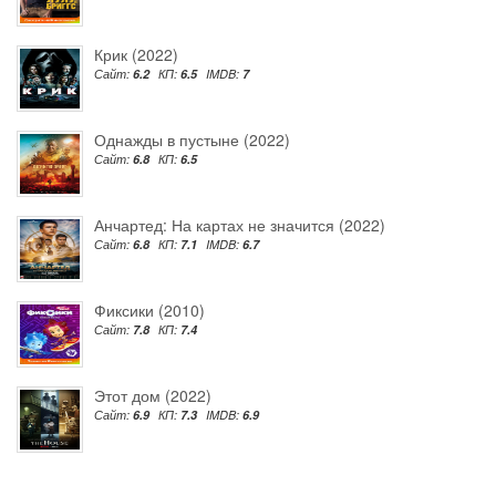
Крик (2022)
Сайт:
6.2
КП:
6.5
IMDB:
7
Однажды в пустыне (2022)
Сайт:
6.8
КП:
6.5
Анчартед: На картах не значится (2022)
Сайт:
6.8
КП:
7.1
IMDB:
6.7
Фиксики (2010)
Сайт:
7.8
КП:
7.4
Этот дом (2022)
Сайт:
6.9
КП:
7.3
IMDB:
6.9