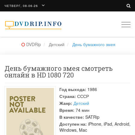
ЧЕТВЕРГ, 08-06-26
Togg
navi
DVDRip
Детский
День бумажного змея
День бумажного змея смотреть
онлайн в HD 1080 720
Год выхода:
1986
Страна:
СССР
Жанр:
Детский
Время:
74 мин
В качестве:
SATRip
Доступен на:
iPhone, iPad, Android,
Windows, Mac