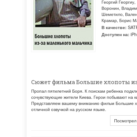
Георгий Георгиу
,
Воронин
,
Владим
Шеметило
,
Вален
Крамар
,
Борис М
В качестве:
SATR
Доступен на:
iPh
Сюжет фильма Большие хлопоты из
Пропал пятилетний Боря. К поискам ребенка подкл
сочувствующие жители Киева. Герои побывают на ки
Представляем вашему вниманию фильм Большие хло
отличной озвучкой на русском языке.
Посмотрел