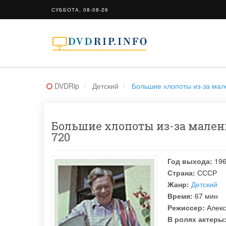
СУББОТА, 08-08-26
DVDRip
Детский
Большие хлопоты из-за мал
Большие хлопоты из-за малень
720
Год выхода:
19
Страна:
СССР
Жанр:
Детский
Время:
67 мин
Режиссер:
Алек
В ролях актеры