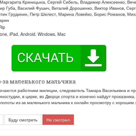
Маргарита Криницына
,
Сергей Сибель
,
Владимир Алексеенко
,
Вяч
ир Губа
,
Василий Фушич
,
Виталий Дорошенко
,
Виктор Иванов
,
Серг
тин Грудинин
,
Петр Шелест
,
Марина Ловейко
,
Борис Романов
,
Мих
арин
ip
one, iPad, Android, Windows, Mac
-за маленького мальчика
ючаются работники милиции, следователь Тамара Васильевна и пр
ностудии, в цирке, во Дворце спорта и конечно найдут проказника.
поты из-за маленького мальчика к онлайн просмотру с хорошим 
Буду смотреть
Не смотрел