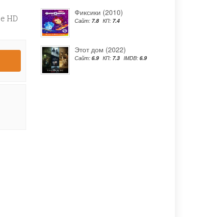
Фиксики (2010)
е HD
Сайт:
7.8
КП:
7.4
Этот дом (2022)
Сайт:
6.9
КП:
7.3
IMDB:
6.9