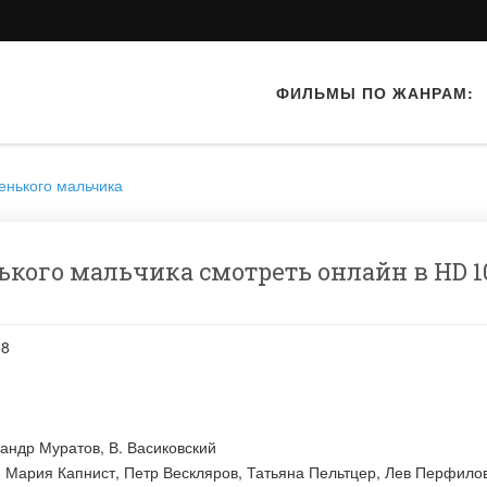
ФИЛЬМЫ ПО ЖАНРАМ:
енького мальчика
кого мальчика смотреть онлайн в HD 1
68
сандр Муратов
,
В. Васиковский
:
Мария Капнист
,
Петр Вескляров
,
Татьяна Пельтцер
,
Лев Перфило