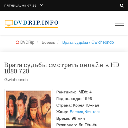
ПЯТНИЦА, 08-07-26
Togg
navi
DVDRip
Боевик
Врата судьбы / Gwicheondo
Врата судьбы смотреть онлайн в HD
1080 720
Gwicheondo
Рейтинги:
IMDb:
4
Год выхода:
1996
Страна:
Корея Южная
Жанр:
Боевик
,
Фэнтези
Время:
96 мин
Режиссер:
Ли Гён-ён