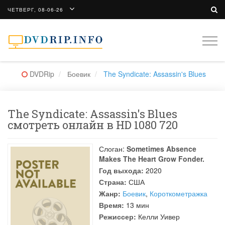
ЧЕТВЕРГ, 08-06-26
Togg
navi
DVDRip
Боевик
The Syndicate: Assassin's Blues
The Syndicate: Assassin's Blues
смотреть онлайн в HD 1080 720
Слоган:
Sometimes Absence
Makes The Heart Grow Fonder.
Год выхода:
2020
Страна:
США
Жанр:
Боевик
,
Короткометражка
Время:
13 мин
Режиссер:
Келли Уивер