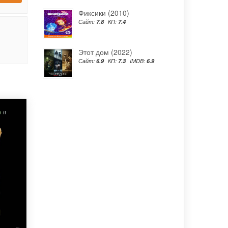
Фиксики (2010)
Сайт:
7.8
КП:
7.4
Этот дом (2022)
Сайт:
6.9
КП:
7.3
IMDB:
6.9