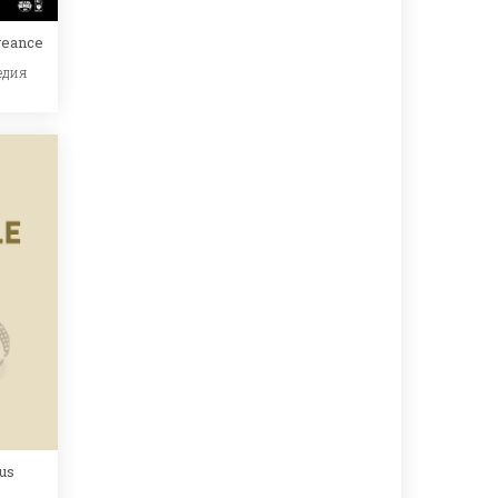
geance
едия
us