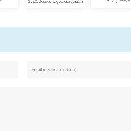
к
2020,
Боевик
2020,
Боевик
,
Короткометражка