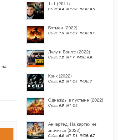
1+1 (2011)
Сайт:
8.4
КП:
8.8
IMDB:
8.5
Бэтмен (2022)
Сайт:
7.5
КП:
6.9
IMDB:
9.1
Лулу и Бриггс (2022)
Сайт:
7.2
КП:
7
IMDB:
6.8
 на
Крик (2022)
Сайт:
6.2
КП:
6.5
IMDB:
7
Однажды в пустыне (2022)
Сайт:
6.8
КП:
6.5
Анчартед: На картах не
значится (2022)
Сайт:
6.8
КП:
7.1
IMDB:
6.7