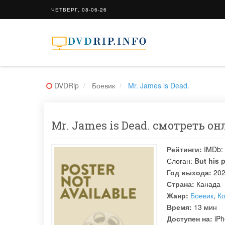
ЧЕТВЕРГ, 08-06-26
DVDRip
Боевик
Mr. James is Dead.
Mr. James is Dead. смотреть он
Рейтинги:
IMDb:
Слоган:
But his p
Год выхода:
20
Страна:
Канада
Жанр:
Боевик
,
К
Время:
13 мин
Доступен на:
iPh