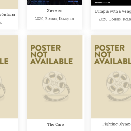
Хитмен
Lumpia with a Ven
 убийцы
2020,
Боевик
,
Комедия
2020,
Боевик
,
Ком
к
s
Fighting Olymp
The Cure