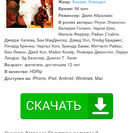
Жанр:
Боевик
,
Комедия
Время:
86 мин
Режиссер:
Джим Абрахамс
В ролях актеры:
Роуэн Эткинсон
,
Валерия Голино
,
Чарли Шин
,
Мигель Феррер
,
Райан Стайлз
,
Джерри Халева
,
Бак МакДансер
,
Дэвид Уол
,
Ллойд Бриджес
,
Ричард Кренна
,
Чарльз Хогк
,
Бренда Бакки
,
Митчелл Райан
,
Бен Лемон
,
Джей Кох
,
Майкл Коляр
,
Розмари Джонстон
,
Ларри
Линдси
,
Эд Бехелер
,
Дэниэл Т. Хили
Возраст:
зрителям, достигшим 12 лет
В качестве:
HDRip
Доступен на:
iPhone, iPad, Android, Windows, Mac