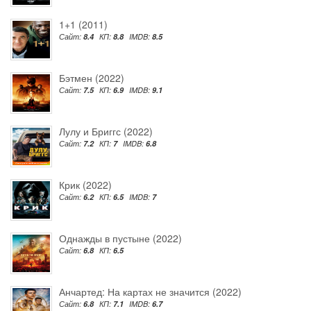
1+1 (2011)
Сайт:
8.4
КП:
8.8
IMDB:
8.5
Бэтмен (2022)
Сайт:
7.5
КП:
6.9
IMDB:
9.1
Лулу и Бриггс (2022)
Сайт:
7.2
КП:
7
IMDB:
6.8
Крик (2022)
Сайт:
6.2
КП:
6.5
IMDB:
7
Однажды в пустыне (2022)
Сайт:
6.8
КП:
6.5
Анчартед: На картах не значится (2022)
Сайт:
6.8
КП:
7.1
IMDB:
6.7