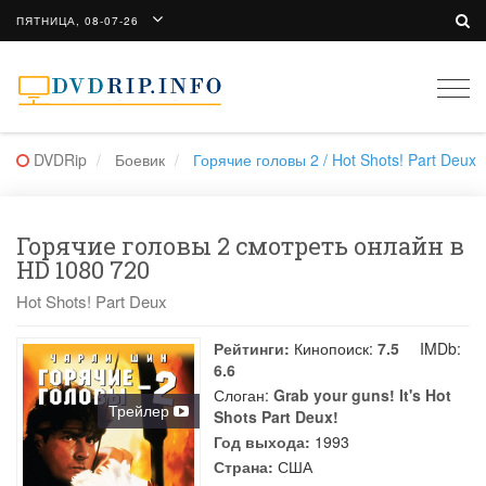
ПЯТНИЦА, 08-07-26
Togg
navi
DVDRip
Боевик
Горячие головы 2 / Hot Shots! Part Deux
Горячие головы 2 смотреть онлайн в
HD 1080 720
Hot Shots! Part Deux
Рейтинги:
Кинопоиск:
7.5
IMDb:
6.6
Слоган:
Grab your guns! It's Hot
Трейлер
Shots Part Deux!
Год выхода:
1993
Страна:
США