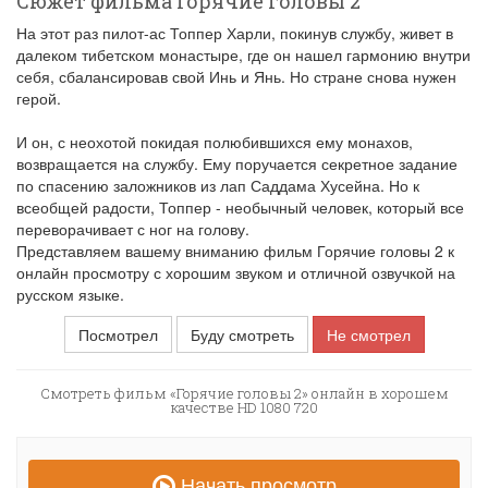
Сюжет фильма Горячие головы 2
На этот раз пилот-ас Топпер Харли, покинув службу, живет в
далеком тибетском монастыре, где он нашел гармонию внутри
себя, сбалансировав свой Инь и Янь. Но стране снова нужен
герой.
И он, с неохотой покидая полюбившихся ему монахов,
возвращается на службу. Ему поручается секретное задание
по спасению заложников из лап Саддама Хусейна. Но к
всеобщей радости, Топпер - необычный человек, который все
переворачивает с ног на голову.
Представляем вашему вниманию фильм Горячие головы 2 к
онлайн просмотру с хорошим звуком и отличной озвучкой на
русском языке.
Посмотрел
Буду смотреть
Не смотрел
Смотреть фильм «Горячие головы 2» онлайн в хорошем
качестве HD 1080 720
Начать просмотр